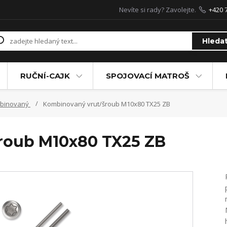
Nevíte si rady? Zavolejte.
+420 
Hleda
RUČNÍ-CAJK
SPOJOVACÍ MATROŠ
mbinovaný
Kombinovaný vrut/šroub M10x80 TX25 ZB
roub M10x80 TX25 ZB