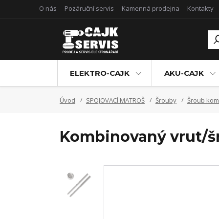
O nás
Pozáruční servis
Kamenná prodejna
Kontakty
ELEKTRO-CAJK
AKU-CAJK
Úvod
SPOJOVACÍ MATROŠ
Šrouby
Šroub ko
Kombinovaný vrut/š