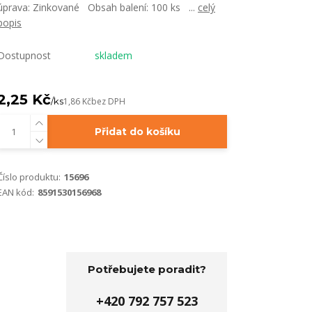
úprava: Zinkované Obsah balení: 100 ks ...
celý
popis
Dostupnost
skladem
2,25 Kč
/
ks
1,86 Kč
bez DPH
Přidat do košíku
Číslo produktu:
15696
EAN kód:
8591530156968
Potřebujete poradit?
+420 792 757 523