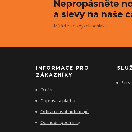
Nepropásněte no
a slevy na naše c
Můžete se kdykoli odhlásit.
INFORMACE PRO
SLU
ZÁKAZNÍKY
Servi
O nás
Doprava a platba
Ochrana osobních údajů
Obchodní podmínky