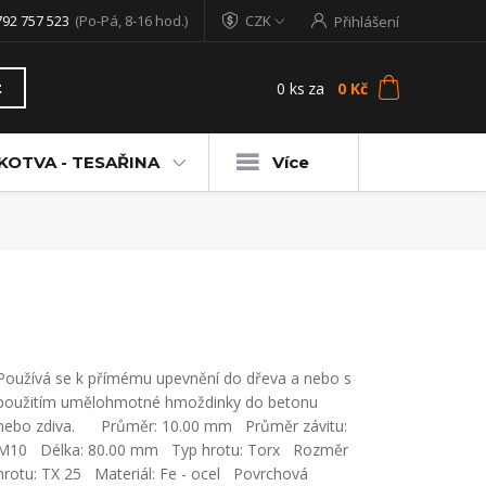
792 757 523
(Po-Pá, 8-16 hod.)
CZK
Přihlášení
0
ks
za
0 Kč
t
KOTVA - TESAŘINA
Více
Používá se k přímému upevnění do dřeva a nebo s
použitím umělohmotné hmoždinky do betonu
nebo zdiva. Průměr: 10.00 mm Průměr závitu:
M10 Délka: 80.00 mm Typ hrotu: Torx Rozměr
hrotu: TX 25 Materiál: Fe - ocel Povrchová