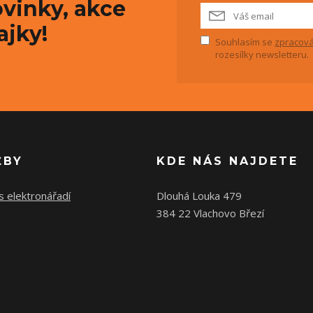
vinky, akce
ajky!
Souhlasím se
zpracová
rozesílky newsletteru.
ŽBY
KDE NÁS NAJDETE
s elektronářadí
Dlouhá Louka 479
384 22 Vlachovo Březí