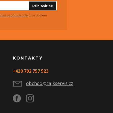
Přihlásit se
ním osobních údajů
za účelem
KONTAKTY
+420 792 757 523
obchod@cajkservis.cz