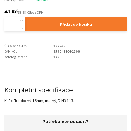
41 Kč
33,88 Kč
bez DPH
Přidat do košíku
Číslo produktu:
109230
EAN kód:
8590499092300
Katalog. strana:
172
Kompletní specifikace
Klíč očkoplochý 16mm, matný, DIN3113.
Potřebujete poradit?