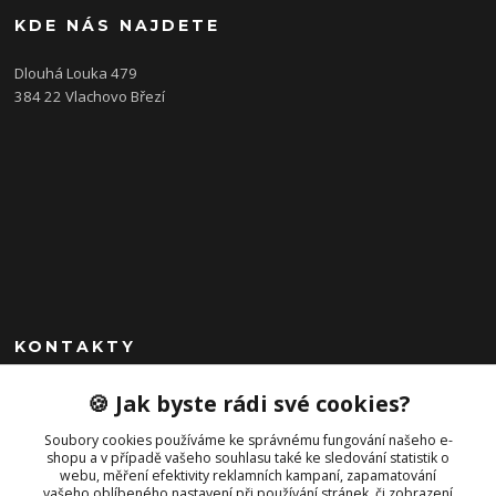
KDE NÁS NAJDETE
Dlouhá Louka 479
384 22 Vlachovo Březí
KONTAKTY
+420 792 757 523
🍪 Jak byste rádi své cookies?
obchod@cajkservis.cz
Soubory cookies používáme ke správnému fungování našeho e-
shopu a v případě vašeho souhlasu také ke sledování statistik o
webu, měření efektivity reklamních kampaní, zapamatování
vašeho oblíbeného nastavení při používání stránek, či zobrazení