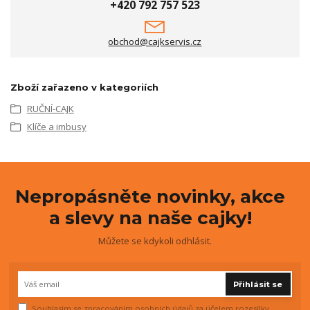
+420 792 757 523
obchod@cajkservis.cz
Zboží zařazeno v kategoriích
RUČNÍ-CAJK
Klíče a imbusy
Nepropásněte novinky, akce
a slevy na naše cajky!
Můžete se kdykoli odhlásit.
Přihlásit se
Souhlasím se
zpracováním osobních údajů
za účelem rozesílky