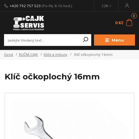
+420 792 757 523
(Po-Pá, 8-16 hod.)
CZK
0
0 Kč
Menu
Úvod
RUČNÍ-CAJK
Klíče a imbusy
Klíč očkoplochý 16mm
Klíč očkoplochý 16mm