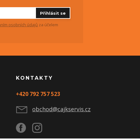
Přihlásit se
ním osobních údajů
za účelem
KONTAKTY
+420 792 757 523
obchod@cajkservis.cz