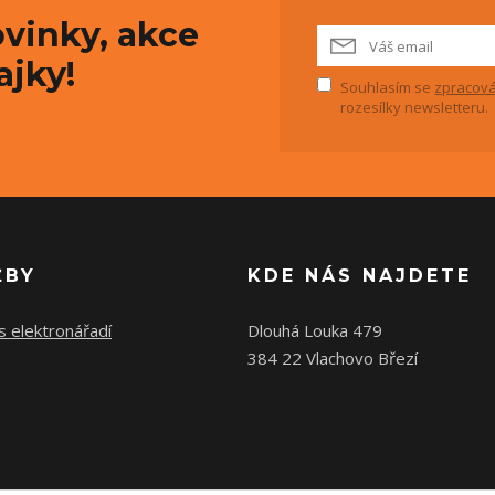
vinky, akce
ajky!
Souhlasím se
zpracová
rozesílky newsletteru.
ŽBY
KDE NÁS NAJDETE
s elektronářadí
Dlouhá Louka 479
384 22 Vlachovo Březí