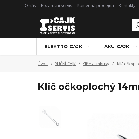
O nás
Pozáruční servis
Kamenná prodejna
Kontakty
ELEKTRO-CAJK
AKU-CAJK
Úvod
RUČNÍ-CAJK
Klíče a imbusy
Klíč očkopl
Klíč očkoplochý 14