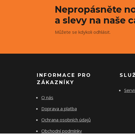
Nepropásněte no
a slevy na naše c
Můžete se kdykoli odhlásit.
INFORMACE PRO
SLU
ZÁKAZNÍKY
Servi
O nás
Doprava a platba
Ochrana osobních údajů
Obchodní podmínky