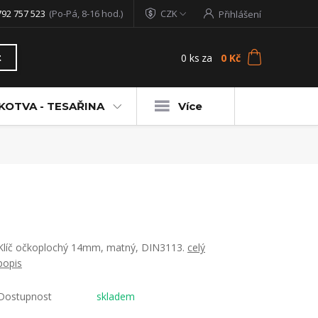
792 757 523
(Po-Pá, 8-16 hod.)
CZK
Přihlášení
0
ks
za
0 Kč
t
KOTVA - TESAŘINA
Více
Klíč očkoplochý 14mm, matný, DIN3113.
celý
popis
Dostupnost
skladem