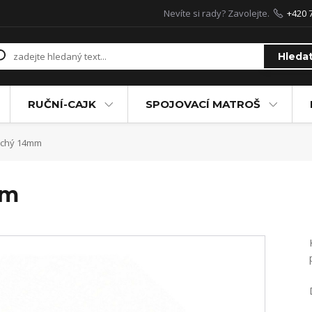
Nevíte si rady? Zavolejte.
+420 
Hleda
RUČNÍ-CAJK
SPOJOVACÍ MATROŠ
ochý 14mm
mm