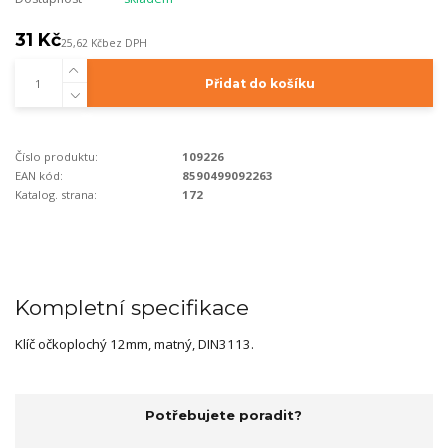
31 Kč
25,62 Kč
bez DPH
Přidat do košíku
Číslo produktu:
109226
EAN kód:
8590499092263
Katalog. strana:
172
Kompletní specifikace
Klíč očkoplochý 12mm, matný, DIN3113.
Potřebujete poradit?