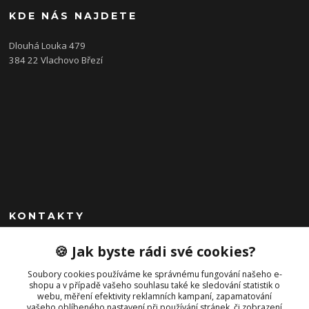
KDE NÁS NAJDETE
Dlouhá Louka 479
384 22 Vlachovo Březí
KONTAKTY
+420 792 757 523
🍪 Jak byste rádi své cookies?
obchod@cajkservis.cz
Soubory cookies používáme ke správnému fungování našeho e-
shopu a v případě vašeho souhlasu také ke sledování statistik o
webu, měření efektivity reklamních kampaní, zapamatování
vašeho oblíbeného nastavení při používání stránek, či zobrazení