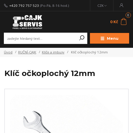
+420 792 757 523
(Po-Pá, 8-16 hod.)
CZK
0
0 Kč
Menu
Úvod
RUČNÍ-CAJK
Klíče a imbusy
Klíč očkoplochý 12mm
Klíč očkoplochý 12mm