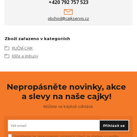
+420 792 757 523
obchod@cajkservis.cz
Zboží zařazeno v kategoriích
RUČNÍ-CAJK
Klíče a imbusy
Nepropásněte novinky, akce
a slevy na naše cajky!
Můžete se kdykoli odhlásit.
Přihlásit se
Souhlasím se
zpracováním osobních údajů
za účelem rozesílky