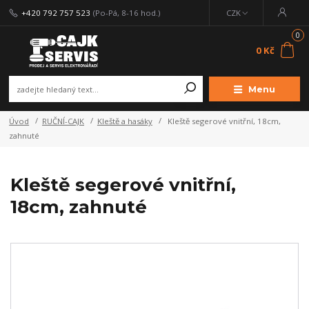
+420 792 757 523
(Po-Pá, 8-16 hod.)
CZK
0
0 Kč
Menu
Úvod
RUČNÍ-CAJK
Kleště a hasáky
Kleště segerové vnitřní, 18cm,
zahnuté
Kleště segerové vnitřní,
18cm, zahnuté