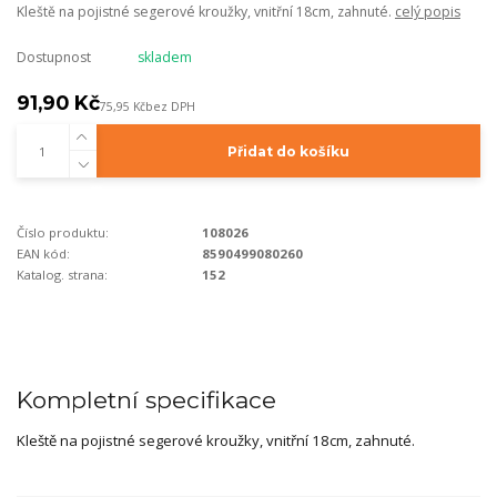
Kleště na pojistné segerové kroužky, vnitřní 18cm, zahnuté.
celý popis
Dostupnost
skladem
91,90 Kč
75,95 Kč
bez DPH
Přidat do košíku
Číslo produktu:
108026
EAN kód:
8590499080260
Katalog. strana:
152
Kompletní specifikace
Kleště na pojistné segerové kroužky, vnitřní 18cm, zahnuté.