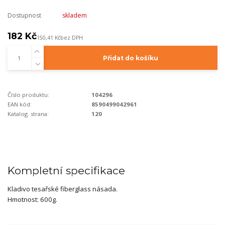
Dostupnost
skladem
182 Kč
150,41 Kč
bez DPH
Přidat do košíku
Číslo produktu:
104296
EAN kód:
8590499042961
Katalog. strana:
120
Kompletní specifikace
Kladivo tesařské fiberglass násada.
Hmotnost: 600g.