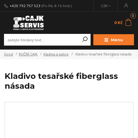
+420 792 757 523
(Po-Pá, 8-16 hod.)
CZK
0
0 Kč
Menu
Úvod
RUČNÍ-CAJK
Kladiva a palice
Kladivo tesařské fiberglass násada
Kladivo tesařské fiberglass
násada