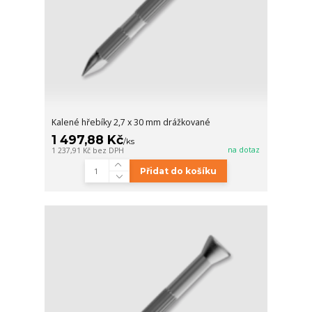
Kalené hřebíky 2,7 x 30 mm drážkované
1 497,88 Kč
/
ks
na dotaz
1 237,91 Kč
bez DPH
Přidat do košíku