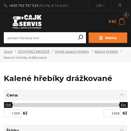
+420 792 757 523
(Po-Pá, 8-16 hod.)
CZK
0
0 Kč
Menu
Úvod
SPOJOVACÍ MATROŠ
Volně sypané hřebíky
Kalené hřebíky
Kalené hřebíky drážkované
Kalené hřebíky drážkované
Cena:
Od
Do
Kč
Kč
Štítky