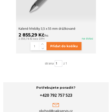
Kalené hřebíky 3,5 x 55 mm drážkované
2 855,29 Kč
/
ks
na dotaz
2 359,74 Kč
bez DPH
Přidat do košíku
strana
z 1
Potřebujete poradit?
+420 792 757 523
obchod@cajkservis.cz