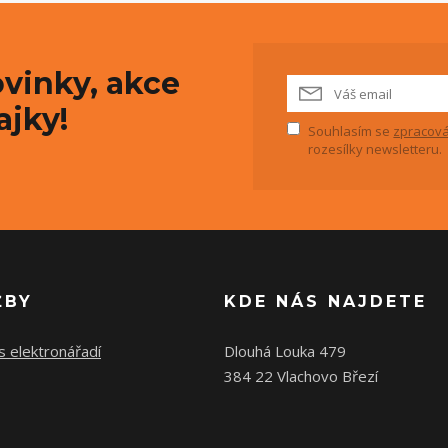
vinky, akce
ajky!
Souhlasím se
zpracová
rozesílky newsletteru.
ŽBY
KDE NÁS NAJDETE
s elektronářadí
Dlouhá Louka 479
384 22 Vlachovo Březí