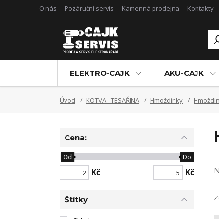
O nás
Pozáruční servis
Kamenná prodejna
Kontakty
ELEKTRO-CAJK
AKU-CAJK
Úvod
KOTVA - TESAŘINA
Hmoždinky
Hmoždin
Cena:
Od
Do
N
Kč
Kč
Z
Štítky