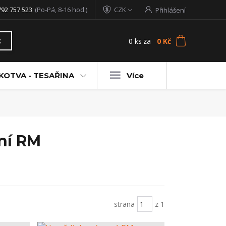
792 757 523
(Po-Pá, 8-16 hod.)
CZK
Přihlášení
0
ks
za
0 Kč
t
KOTVA - TESAŘINA
Více
ní RM
strana
z 1