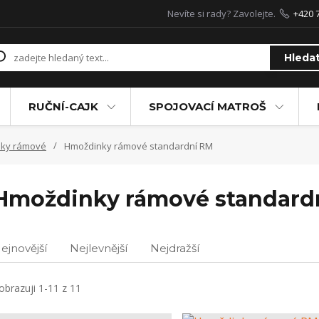
Nevíte si rady? Zavolejte.
+420 
Hleda
RUČNÍ-CAJK
SPOJOVACÍ MATROŠ
ky rámové
Hmoždinky rámové standardní RM
Hmoždinky rámové standard
ejnovější
Nejlevnější
Nejdražší
obrazuji 1-11 z 11