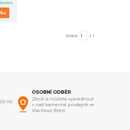
Skladem
íku
strana
z 1
OSOBNÍ ODBĚR
Zboží si můžete vyzvednout
000 Kč
v naší kamenné prodejně ve
.
Vlachovo Březí.