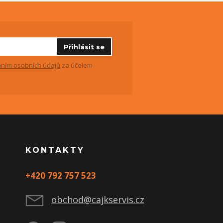
Přihlásit se
ním osobních údajů
za účelem
KONTAKTY
+420 792 757 523
obchod@cajkservis.cz