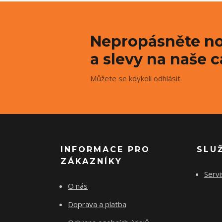
Nepropásněte no
a slevy na naše c
Můžete se kdykoli odhlásit.
INFORMACE PRO
SLU
ZÁKAZNÍKY
Servi
O nás
Doprava a platba