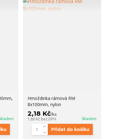
x80mm,
Hmoždinka rámová RM
8x100mm, nylon
2,18 Kč
/
ks
Skladem
Skladem
1,80 Kč
bez DPH
íku
Přidat do košíku