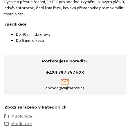
Rychlé a přesné řezání, FIXTEC pro snadnou výměnu pilových plátků,
odsávání prachu, čistá linie řezu, kovová převodovka pro maximální
trvanlivost.
Specifikace:
Do 40 mm do dřeva
Do 6 mm u kovů
Potřebujete poradit?
+420 792 757 523
obchod@cajkservis.cz
Zboží zařazeno v kategoriích
Multifunkce
Multifunkce