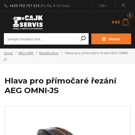
+420 792 757 523
(Po-Pá, 8-16 hod.)
CZK
0
0 Kč
Menu
Úvod
AKU-CAJK
Multifunkce
Hlava pro přímočaré řezání AEG OMNI-
JS
Hlava pro přímočaré řezání
AEG OMNI-JS