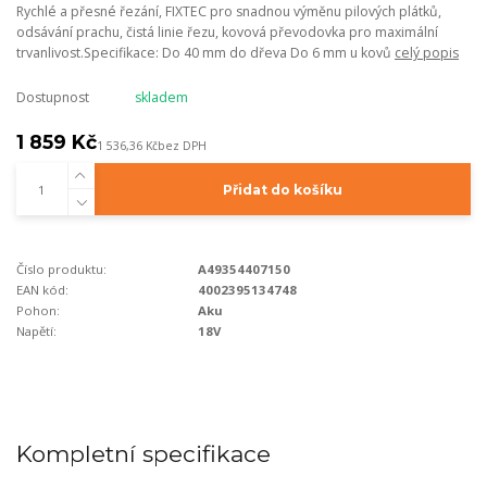
Rychlé a přesné řezání, FIXTEC pro snadnou výměnu pilových plátků,
odsávání prachu, čistá linie řezu, kovová převodovka pro maximální
trvanlivost.Specifikace: Do 40 mm do dřeva Do 6 mm u kovů
celý popis
Dostupnost
skladem
1 859 Kč
1 536,36 Kč
bez DPH
Přidat do košíku
Číslo produktu:
A49354407150
EAN kód:
4002395134748
Pohon:
Aku
Napětí:
18V
Kompletní specifikace