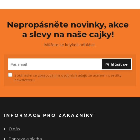
Nepropásněte novinky, akce
a slevy na naše cajky!
Můžete se kdykoli odhlásit.
Přihlásit se
Souhlasím se
zpracováním osobních údajů
za účelem rozesílky
newsletteru.
INFORMACE PRO ZÁKAZNÍKY
O nás
Doprava a platba