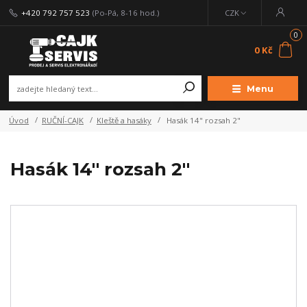
+420 792 757 523
(Po-Pá, 8-16 hod.)
CZK
0
0 Kč
Menu
Úvod
RUČNÍ-CAJK
Kleště a hasáky
Hasák 14" rozsah 2"
Hasák 14" rozsah 2"