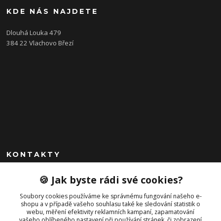
KDE NÁS NAJDETE
Dlouhá Louka 479
384 22 Vlachovo Březí
KONTAKTY
+420 792 757 523
🍪 Jak byste rádi své cookies?
obchod@cajkservis.cz
Soubory cookies používáme ke správnému fungování našeho e-
shopu a v případě vašeho souhlasu také ke sledování statistik o
webu, měření efektivity reklamních kampaní, zapamatování
vašeho oblíbeného nastavení při používání stránek, či zobrazení