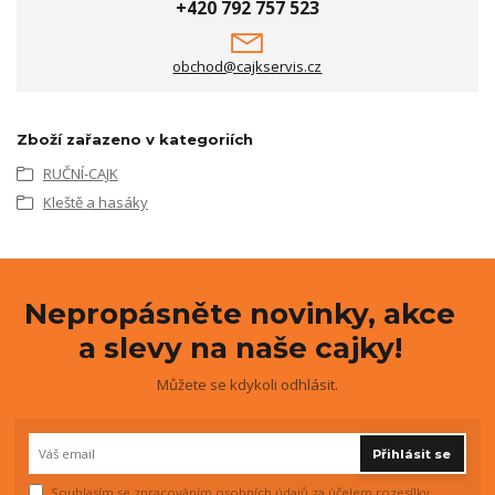
+420 792 757 523
obchod@cajkservis.cz
Zboží zařazeno v kategoriích
RUČNÍ-CAJK
Kleště a hasáky
Nepropásněte novinky, akce
a slevy na naše cajky!
Můžete se kdykoli odhlásit.
Přihlásit se
Souhlasím se
zpracováním osobních údajů
za účelem rozesílky