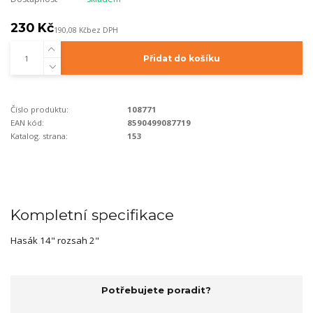
230 Kč
190,08 Kč
bez DPH
Přidat do košíku
Číslo produktu:
108771
EAN kód:
8590499087719
Katalog. strana:
153
Kompletní specifikace
Hasák 14" rozsah 2"
Potřebujete poradit?