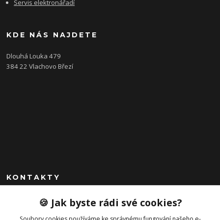
Servis elektronářadí
KDE NÁS NAJDETE
Dlouhá Louka 479
384 22 Vlachovo Březí
KONTAKTY
+420 792 757 523
🍪 Jak byste rádi své cookies?
obchod@cajkservis.cz
Soubory cookies používáme ke správnému fungování našeho e-