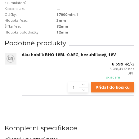
akumulátorů:
Kapacita aku:
---
Otáčky:
17000min-1
Hloubka řezu:
3mm
Šířka řezu:
82mm
Hloubka polodrážky:
12mm
Podobné produkty
Aku hoblík BHO 18BL-0 AEG, bezuhlíkový, 18V
6 399 Kč
/
ks
5 288,43 Kč
bez
DPH
skladem
Přidat do košíku
Kompletní specifikace
Výkonný 700 wattový motor