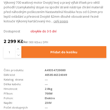
Výkonný 700 wattový motor Dvojitý levý a pravý výfuk třísek pro větší
pohodlí Uzamykatelný stojan na spodní straně nástroje chrání materiál
před náhodným poškozením Nastavitelná hloubka řezu od 0.2mm pro
lepší ovládání a přesnost Dvojité 82mm dlouhé oboustranné řezné
kotouče Výkonný kartáčovaný mo...
celý popis
Dostupnost
obvykle do 3-5 dní
2 299 Kč
/
ks
1 900 Kč
bez DPH
Přidat do košíku
Číslo produktu:
A49354720080
EAN kód:
4058546324049
Katalog. strana:
---
Délka kabelu:
---
Hmotnost:
2.8kg
Příkon:
700W
Pohon:
Elektro
Napětí:
230V
Počet dostupných
---