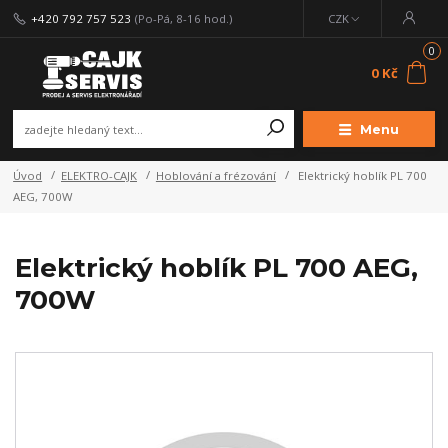
+420 792 757 523
(Po-Pá, 8-16 hod.)
CZK
0
0 Kč
Menu
Úvod
ELEKTRO-CAJK
Hoblování a frézování
Elektrický hoblík PL 700
AEG, 700W
Elektrický hoblík PL 700 AEG,
700W