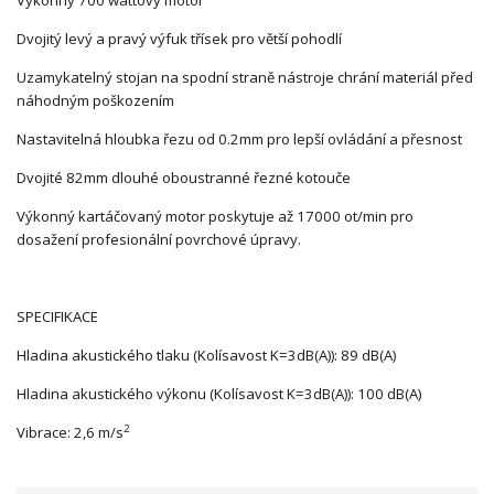
Dvojitý levý a pravý výfuk třísek pro větší pohodlí
Uzamykatelný stojan na spodní straně nástroje chrání materiál před
náhodným poškozením
Nastavitelná hloubka řezu od 0.2mm pro lepší ovládání a přesnost
Dvojité 82mm dlouhé oboustranné řezné kotouče
Výkonný kartáčovaný motor poskytuje až 17000 ot/min pro
dosažení profesionální povrchové úpravy.
SPECIFIKACE
Hladina akustického tlaku (Kolísavost K=3dB(A)): 89 dB(A)
Hladina akustického výkonu (Kolísavost K=3dB(A)): 100 dB(A)
2
Vibrace: 2,6 m/s