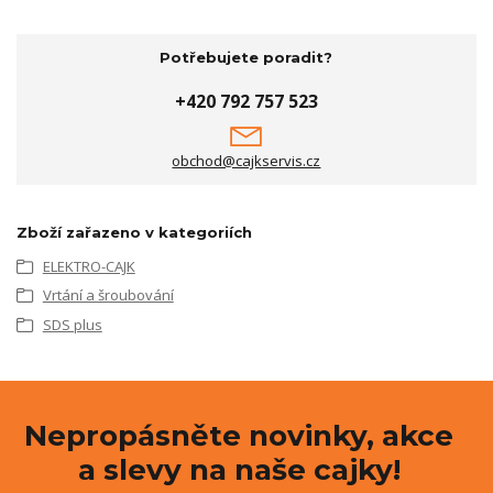
Potřebujete poradit?
+420 792 757 523
obchod@cajkservis.cz
Zboží zařazeno v kategoriích
ELEKTRO-CAJK
Vrtání a šroubování
SDS plus
Nepropásněte novinky, akce
a slevy na naše cajky!