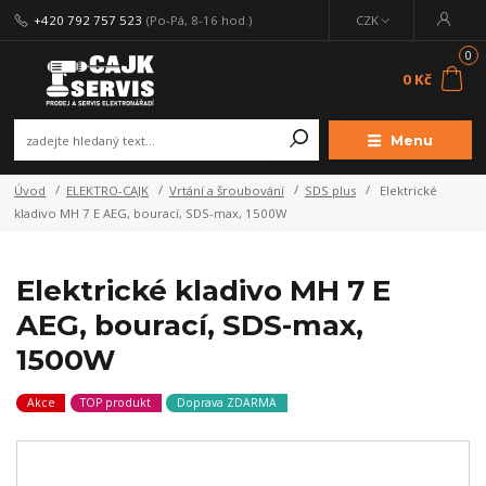
+420 792 757 523
(Po-Pá, 8-16 hod.)
CZK
0
0 Kč
Menu
Úvod
ELEKTRO-CAJK
Vrtání a šroubování
SDS plus
Elektrické
kladivo MH 7 E AEG, bourací, SDS-max, 1500W
Elektrické kladivo MH 7 E
AEG, bourací, SDS-max,
1500W
Akce
TOP produkt
Doprava ZDARMA