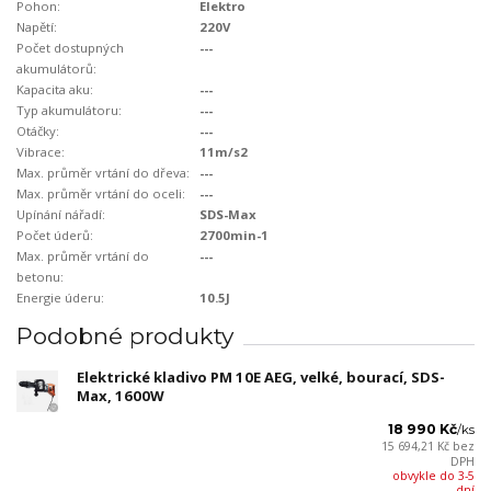
Pohon:
Elektro
Napětí:
220V
Počet dostupných
---
akumulátorů:
Kapacita aku:
---
Typ akumulátoru:
---
Otáčky:
---
Vibrace:
11m/s2
Max. průměr vrtání do dřeva:
---
Max. průměr vrtání do oceli:
---
Upínání nářadí:
SDS-Max
Počet úderů:
2700min-1
Max. průměr vrtání do
---
betonu:
Energie úderu:
10.5J
Podobné produkty
Elektrické kladivo PM 10E AEG, velké, bourací, SDS-
Max, 1600W
18 990 Kč
/
ks
15 694,21 Kč
bez
DPH
obvykle do 3-5
dní