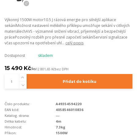
Výkonný 1500W motor10.5 J rázová energie pro silnější aplikace
sekáníMožnost nastavení měkkého příklepu umožňuje sekání v citlivých
materiálechAVS - významné snížení vibrací, příjemnější a bezpečnější
prácePozvolný rozběh pro přesné započetí sekáníServisní signalizace
včas upozorní na opotřebení uhl...
celý popis
Dostupnost
skladem
15 490 Kč
/
ks
12 801,65 Kč
bez DPH
Přidat do košíku
Číslo produktu:
A49354594220
EAN kód:
4058546010836
Katalog. strana:
---
Délka kabelu:
4m
Hmotnost:
7.3kg
Příkon:
1500W