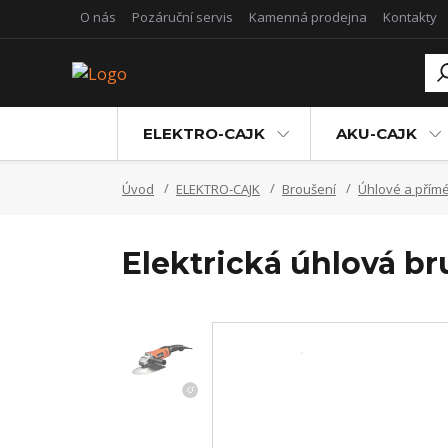
O nás
Pozáruční servis
Kamenná prodejna
Kontakty
ELEKTRO-CAJK
AKU-CAJK
Úvod
ELEKTRO-CAJK
Broušení
Úhlové a přím
Elektrická úhlová b