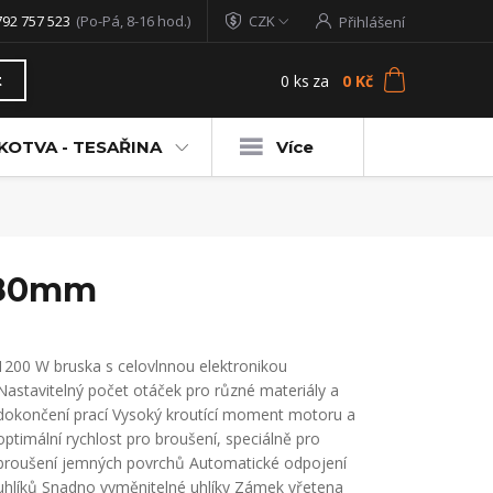
792 757 523
(Po-Pá, 8-16 hod.)
CZK
Přihlášení
0
ks
za
0 Kč
t
KOTVA - TESAŘINA
Více
 180mm
1200 W bruska s celovlnnou elektronikou
Nastavitelný počet otáček pro různé materiály a
dokončení prací Vysoký kroutící moment motoru a
optimální rychlost pro broušení, speciálně pro
broušení jemných povrchů Automatické odpojení
uhlíků Snadno vyměnitelné uhlíky Zámek vřetena