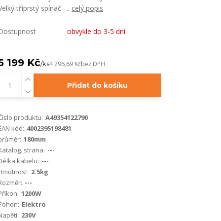
Velký tříprstý spínač ...
celý popis
Dostupnost
obvykle do 3-5 dní
5 199 Kč
/
ks
4 296,69 Kč
bez DPH
Přidat do košíku
Číslo produktu:
A49354122790
EAN kód:
4002395198481
průměr:
180mm
Katalog. strana:
---
Délka kabelu:
---
Hmotnost:
2.5kg
Rozměr:
---
Příkon:
1200W
Pohon:
Elektro
Napětí:
230V