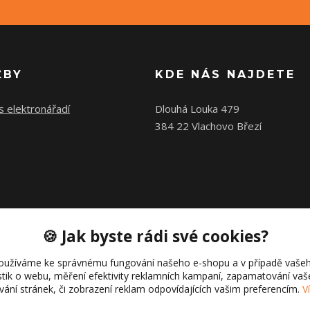
ŽBY
KDE NÁS NAJDETE
s elektronářadí
Dlouhá Louka 479
384 22 Vlachovo Březí
🍪 Jak byste rádi své cookies?
oužíváme ke správnému fungování našeho e-shopu a v případě vašeh
istik o webu, měření efektivity reklamních kampaní, zapamatování va
ívání stránek, či zobrazení reklam odpovídajících vašim preferencím.
V