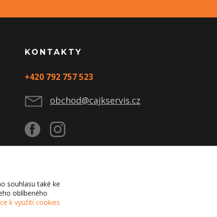
KONTAKTY
+420 792 757 523
obchod@cajkservis.cz
o souhlasu také ke
šeho oblíbeného
íce k využití cookies