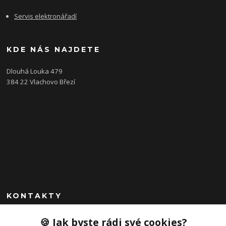
Servis elektronářadí
KDE NÁS NAJDETE
Dlouhá Louka 479
384 22 Vlachovo Březí
KONTAKTY
+420 792 757 523
🍪 Jak byste rádi své cookies?