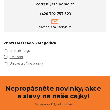
Potřebujete poradit?
+420 792 757 523
obchod@cajkservis.cz
Zboží zařazeno v kategoriích
ELEKTRO-CAJK
Broušení
Úhlové a přímé brusky
Nepropásněte novinky, akce
a slevy na naše cajky!
Můžete se kdykoli odhlásit.