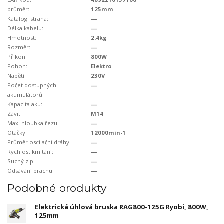
průměr:
125mm
Katalog. strana:
---
Délka kabelu:
---
Hmotnost:
2.4kg
Rozměr:
---
Příkon:
800W
Pohon:
Elektro
Napětí:
230V
Počet dostupných
---
akumulátorů:
Kapacita aku:
---
Závit:
M14
Max. hloubka řezu:
---
Otáčky:
12000min-1
Průměr oscilační dráhy:
---
Rychlost kmitání:
---
Suchý zip:
---
Odsávání prachu:
---
Podobné produkty
Elektrická úhlová bruska RAG800-125G Ryobi, 800W,
125mm