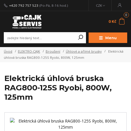
+420 792 757 523
(Po-Pá, 8-16 hod.)
CZK
0
0 Kč
Menu
Úvod
ELEKTRO-CAJK
Broušení
Úhlové a přímé brusky
Elektrická
úhlová bruska RAG800-125S Ryobi, 800W, 125mm
Elektrická úhlová bruska
RAG800-125S Ryobi, 800W,
125mm