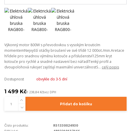
Výkonný motor 800W s převodovkou s vysokým krouticím
momentemNejvyšší otáčky broušení ve své třídě 12 000ot./min.Aretace
hřídele pro snadnou výměnu kotouče a příslušenství125mm kryt
kotouče pro rychlé a snadné nastavení bez nářadíTenký profil a
dvoupolohová rukojeť zajišťují maximální univerzálnostS...
celý popis
Dostupnost
obvykle do 3-5 dní
1 499 Kč
1 238,84 Kč
bez DPH
Přidat do košíku
Číslo produktu:
R51330024930
EAN kód:
4892210137166