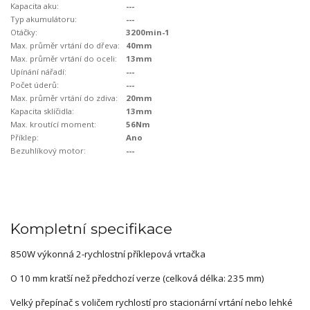
Kapacita aku:
---
Typ akumulátoru:
---
Otáčky:
3200min-1
Max. průměr vrtání do dřeva:
40mm
Max. průměr vrtání do oceli:
13mm
Upínání nářadí:
---
Počet úderů:
---
Max. průměr vrtání do zdiva:
20mm
Kapacita sklíčidla:
13mm
Max. kroutící moment:
56Nm
Příklep:
Ano
Bezuhlíkový motor:
---
Kompletní specifikace
850W výkonná 2-rychlostní příklepová vrtačka
O 10 mm kratší než předchozí verze (celková délka: 235 mm)
Velký přepínač s voličem rychlostí pro stacionární vrtání nebo lehké