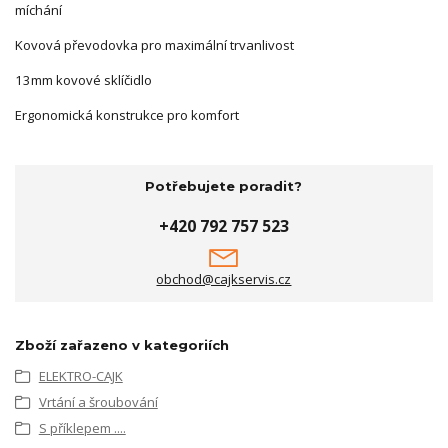
míchání
Kovová převodovka pro maximální trvanlivost
13mm kovové sklíčidlo
Ergonomická konstrukce pro komfort
Potřebujete poradit?
+420 792 757 523
obchod@cajkservis.cz
Zboží zařazeno v kategoriích
ELEKTRO-CAJK
Vrtání a šroubování
S příklepem ....