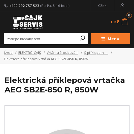
+420 792 757 523
(Po-Pá, 8-16 hod.)
CZK
0
0 Kč
Menu
Úvod
ELEKTRO-CAJK
Vrtání a šroubování
S příklepem ....
Elektrická příklepová vrtačka AEG SB2E-850 R, 850W
Elektrická příklepová vrtačka
AEG SB2E-850 R, 850W