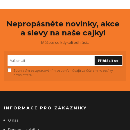
Nepropásněte novinky, akce
a slevy na naše cajky!
Můžete se kdykoli odhlásit.
Přihlásit se
Souhlasím se
zpracováním osobních údajů
za účelem rozesílky
newsletteru.
INFORMACE PRO ZÁKAZNÍKY
O nás
Doprava a platba