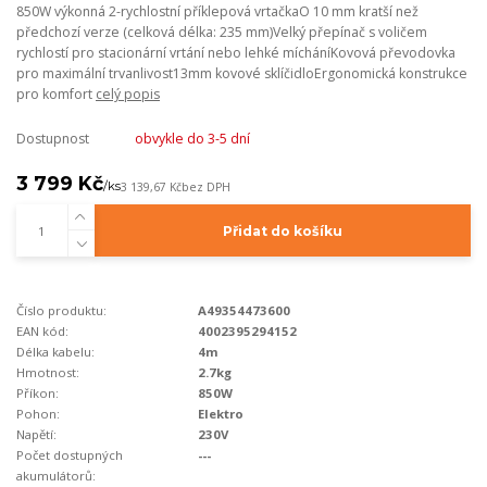
850W výkonná 2-rychlostní příklepová vrtačkaO 10 mm kratší než
předchozí verze (celková délka: 235 mm)Velký přepínač s voličem
rychlostí pro stacionární vrtání nebo lehké mícháníKovová převodovka
pro maximální trvanlivost13mm kovové sklíčidloErgonomická konstrukce
pro komfort
celý popis
Dostupnost
obvykle do 3-5 dní
3 799 Kč
/
ks
3 139,67 Kč
bez DPH
Přidat do košíku
Číslo produktu:
A49354473600
EAN kód:
4002395294152
Délka kabelu:
4m
Hmotnost:
2.7kg
Příkon:
850W
Pohon:
Elektro
Napětí:
230V
Počet dostupných
---
akumulátorů: