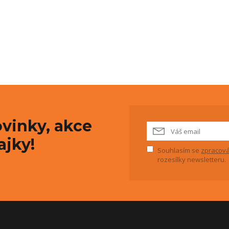
vinky, akce
ajky!
Souhlasím se
zpracová
rozesílky newsletteru.