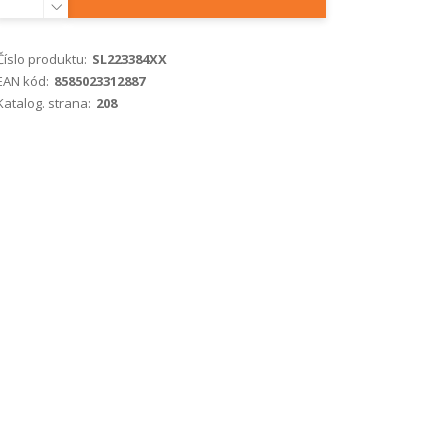
Číslo produktu:
SL223384XX
EAN kód:
8585023312887
Katalog. strana:
208