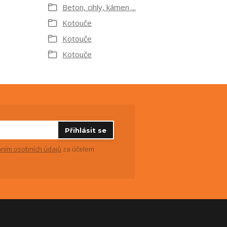
Beton, cihly, kámen ...
Kotouče
Kotouče
Kotouče
Přihlásit se
ním osobních údajů
za účelem