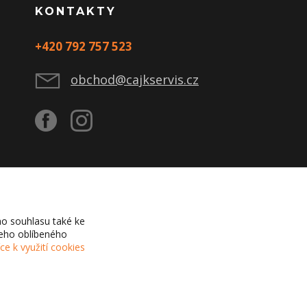
KONTAKTY
+420 792 757 523
obchod@cajkservis.cz
o souhlasu také ke
šeho oblíbeného
íce k využití cookies