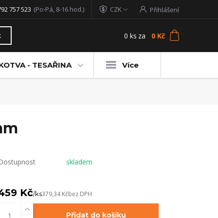
792 757 523
(Po-Pá, 8-16 hod.)
CZK
Přihlášení
0
ks
za
0 Kč
t
KOTVA - TESAŘINA
Více
4mm
Dostupnost
skladem
459 Kč
/
ks
379,34 Kč
bez DPH
Přidat do košíku