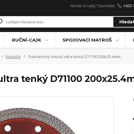
Nevíte si rady? Zavolejte.
+420 
Hleda
RUČNÍ-CAJK
SPOJOVACÍ MATROŠ
Kotouče
Diamantový kotouč ultra tenký D71100 200x25.4mm
ultra tenký D71100 200x25.