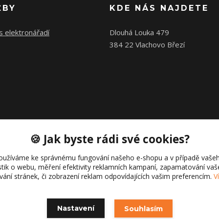
ŽBY
KDE NÁS NAJDETE
s elektronářadí
Dlouhá Louka 479
384 22 Vlachovo Březí
🍪 Jak byste rádi své cookies?
oužíváme ke správnému fungování našeho e-shopu a v případě vašeh
istik o webu, měření efektivity reklamních kampaní, zapamatování va
ívání stránek, či zobrazení reklam odpovídajících vašim preferencím.
V
Copyright © 2021 Cajk servis Profortel
Nastavení
Souhlasím