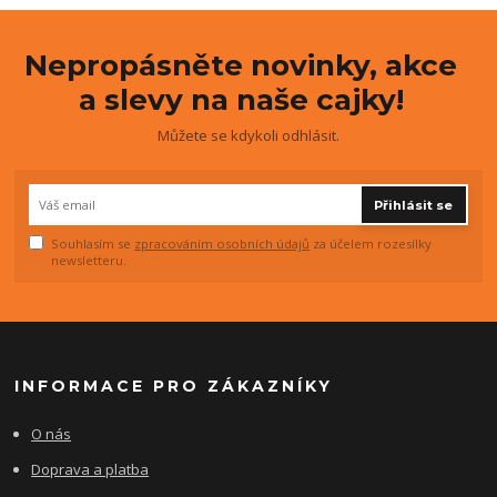
Nepropásněte novinky, akce
a slevy na naše cajky!
Můžete se kdykoli odhlásit.
Přihlásit se
Souhlasím se
zpracováním osobních údajů
za účelem rozesílky
newsletteru.
INFORMACE PRO ZÁKAZNÍKY
O nás
Doprava a platba