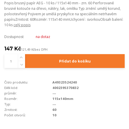
Popis brusný papír AEG - 10 ks / 115x140 mm - zrn. 60 Perforované
brusné kotouče na dřevo, nátěry, lak, omítku Typ zrnění: umělý korund,
polootevřený Pojivem je umělá pryskyřice na speciálním netrhavém
papíruZrnitost: 60Rozměr: 115x140 mmUchycení : svorkouObsah balení:
10 ks
celý popis
Dostupnost
na dotaz
147 Kč
121,49 Kč
bez DPH
Přidat do košíku
Číslo produktu:
A49323524240
EAN kód:
4002395370832
průměr:
---
Rozměr:
115x140mm
Typ:
---
Zrnitost:
60
Počet otvorů:
10