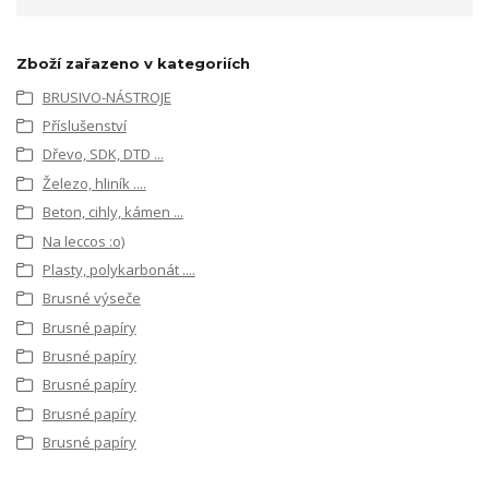
Zboží zařazeno v kategoriích
BRUSIVO-NÁSTROJE
Příslušenství
Dřevo, SDK, DTD ...
Železo, hliník ....
Beton, cihly, kámen ...
Na leccos :o)
Plasty, polykarbonát ....
Brusné výseče
Brusné papíry
Brusné papíry
Brusné papíry
Brusné papíry
Brusné papíry