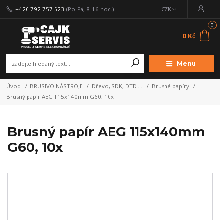
+420 792 757 523
(Po-Pá, 8-16 hod.)
CZK
0
0 Kč
Menu
Úvod
BRUSIVO-NÁSTROJE
Dřevo, SDK, DTD ...
Brusné papíry
Brusný papír AEG 115x140mm G60, 10x
Brusný papír AEG 115x140mm
G60, 10x