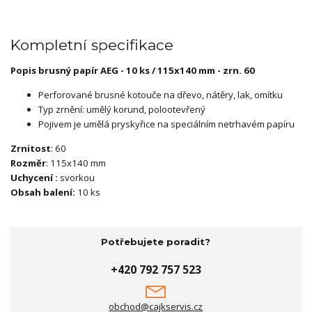
Kompletní specifikace
Popis brusný papír AEG - 10 ks / 115x140 mm - zrn. 60
Perforované brusné kotouče na dřevo, nátěry, lak, omítku
Typ zrnění: umělý korund, polootevřený
Pojivem je umělá pryskyřice na speciálním netrhavém papíru
Zrnitost
: 60
Rozměr
: 115x140 mm
Uchycení :
svorkou
Obsah balení
:
10 ks
Potřebujete poradit?
+420 792 757 523
obchod@cajkservis.cz