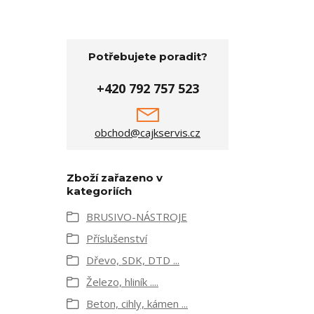
Potřebujete poradit?
+420 792 757 523
obchod@cajkservis.cz
Zboží zařazeno v
kategoriích
BRUSIVO-NÁSTROJE
Příslušenství
Dřevo, SDK, DTD ...
Železo, hliník ....
Beton, cihly, kámen ...