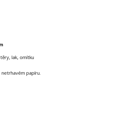
mm
ěry, lak, omítku
m netrhavém papíru.