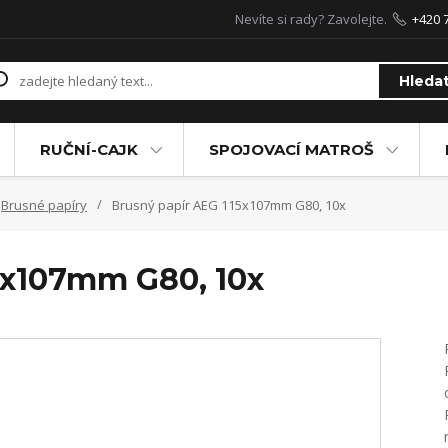
Nevíte si rady? Zavolejte.
+420 
Hleda
RUČNÍ-CAJK
SPOJOVACÍ MATROŠ
Brusné papíry
Brusný papír AEG 115x107mm G80, 10x
5x107mm G80, 10x