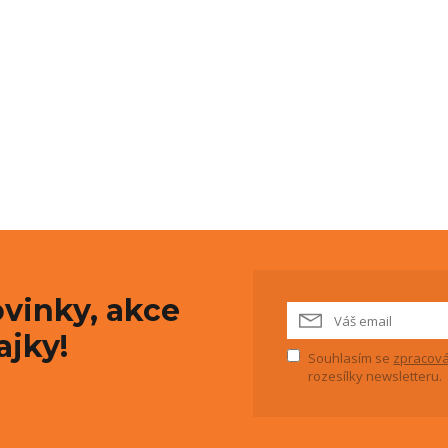
vinky, akce
ajky!
Souhlasím se
zpracová
rozesílky newsletteru.