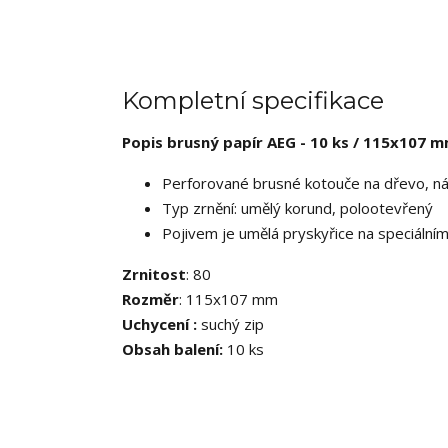
Kompletní specifikace
Popis brusný papír AEG - 10 ks / 115x107 
Perforované brusné kotouče na dřevo, nát
Typ zrnění: umělý korund, polootevřený
Pojivem je umělá pryskyřice na speciální
Zrnitost
: 80
Rozměr
: 115x107 mm
Uchycení :
suchý zip
Obsah balení
:
10 ks