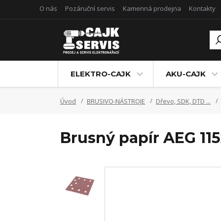
O nás
Pozáruční servis
Kamenná prodejna
Kontakty
ELEKTRO-CAJK
AKU-CAJK
Úvod
BRUSIVO-NÁSTROJE
Dřevo, SDK, DTD ...
Brusný papír AEG 11