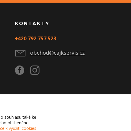
KONTAKTY
+420 792 757 523
obchod@cajkservis.cz
o souhlasu také ke
šeho oblíbeného
íce k využití cookies