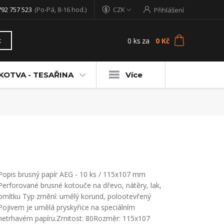
792 757 523
(Po-Pá, 8-16 hod.)
CZK
Přihlášení
0
ks
za
0 Kč
t
KOTVA - TESAŘINA
Více
Popis brusný papír AEG - 10 ks / 115x107 mm
Perforované brusné kotouče na dřevo, nátěry, lak,
omítku Typ zrnění: umělý korund, polootevřený
Pojivem je umělá pryskyřice na speciálním
netrhavém papíru.Zrnitost: 80Rozměr: 115x107