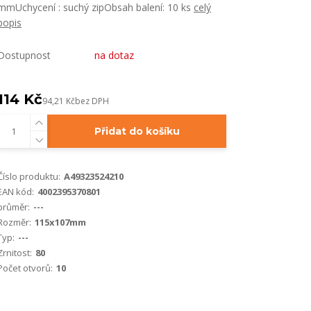
mmUchycení : suchý zipObsah balení: 10 ks
celý
popis
Dostupnost
na dotaz
114 Kč
94,21 Kč
bez DPH
Přidat do košíku
Číslo produktu:
A49323524210
EAN kód:
4002395370801
průměr:
---
Rozměr:
115x107mm
Typ:
---
Zrnitost:
80
Počet otvorů:
10