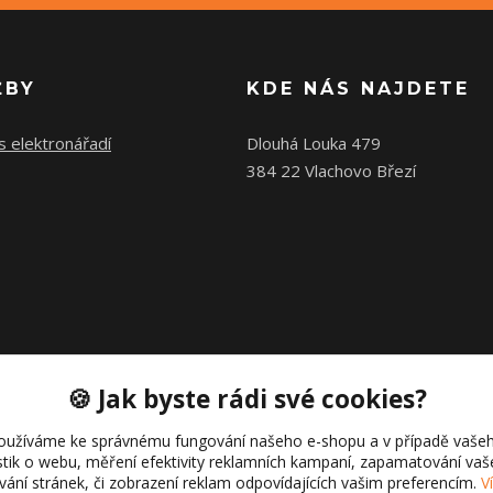
ŽBY
KDE NÁS NAJDETE
s elektronářadí
Dlouhá Louka 479
384 22 Vlachovo Březí
🍪 Jak byste rádi své cookies?
oužíváme ke správnému fungování našeho e-shopu a v případě vašeh
istik o webu, měření efektivity reklamních kampaní, zapamatování va
ívání stránek, či zobrazení reklam odpovídajících vašim preferencím.
V