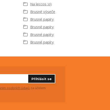
Na leccos :o)
Brusné výseče
Brusné papíry
Brusné papíry
Brusné papíry
Brusné papíry
Přihlásit se
ním osobních údajů
za účelem