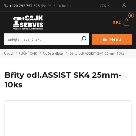
+420 792 757 523
(Po-Pá, 8-16 hod.)
CZK
0
0 Kč
Menu
Úvod
RUČNÍ-CAJK
Nože a dláta
Břity odl.ASSIST SK4 25mm-10ks
Břity odl.ASSIST SK4 25mm-
10ks