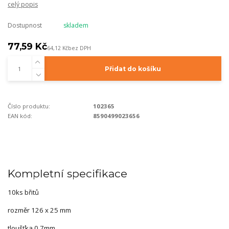
celý popis
Dostupnost
skladem
77,59 Kč
64,12 Kč
bez DPH
Přidat do košíku
Číslo produktu:
102365
EAN kód:
8590499023656
Kompletní specifikace
10ks břitů
rozměr 126 x 25 mm
tloušťka 0.7mm