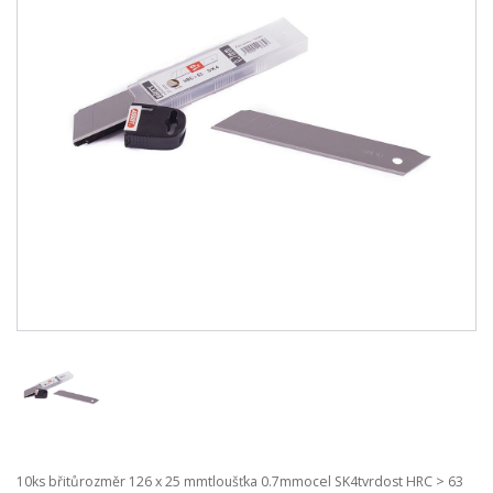
10ks břitůrozměr 126 x 25 mmtloušťka 0.7mmocel SK4tvrdost HRC > 63