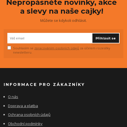
Nepropásněte novinky, akce
a slevy na naše cajky!
Můžete se kdykoli odhlásit.
Přihlásit se
Souhlasím se
zpracováním osobních údajů
za účelem rozesílky
newsletteru.
INFORMACE PRO ZÁKAZNÍKY
O nás
Doprava a platba
Ochrana osobních údajů
Obchodní podmínky