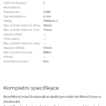
Počet dostupných
2
akumulátorů:
Kapacita aku:
2.0Ah
Typ akumulátoru:
Li-Ion
Otáčky:
1800min-1
Max. průměr vrtání do dřeva:
38mm
Max. průměr vrtání do oceli:
13mm
Upínání nářadí:
---
Počet úderů:
---
Max. průměr vrtání do zdiva:
---
Kapacita sklíčidla:
13mm
Max. kroutící moment:
60Nm
Příklep:
---
Bezuhlíkový motor:
Ano
Kompletní specifikace
Bezuhlíkový vrtací šroubovák je ideální pro vrtání do dřeva či kovu a
šroubování.