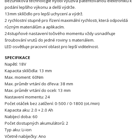
Bezuhlíková technologie Ryobi využívá patentovanou elektroniku k
podání lepšího výkonu a delší výdrže.
13mm sklíčidlo pro lepší uchycení a výdrž.
2 rychlostní stupně pro řízení maximální rychlosti, která odpovídá
různým materiálům a aplikacím.
24stupňové nastavení točivého momentu vždy usnadňuje
šroubování vrutů do jedné roviny s materiálem.
LED osvětluje pracovní oblast pro lepší viditelnost.
SPECIFIKACE
Napětí: 18V
Kapacita sklíčidla: 13 mm
Max. moment: 60Nm
Max. průměr vrtání do dřeva: 38 mm
Max. průměr vrtání do oceli: 13 mm
Nastavení momentu: 24
Počet otáček bez zatížení: 0-500 / 0-1800 (ot./min)
Kapacita aku: 2.0 + 2.0 Ah
Nabíjecí doba: 60
Počet dostupných akumulátorů: 2
Typ aku: Li-ion
Včetně nabíječky: Ano