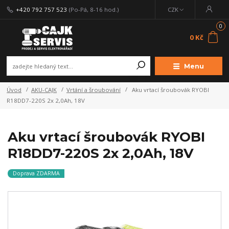
+420 792 757 523
(Po-Pá, 8-16 hod.)
CZK
0
0 Kč
Menu
Úvod
AKU-CAJK
Vrtání a šroubování
Aku vrtací šroubovák RYOBI
R18DD7-220S 2x 2,0Ah, 18V
Aku vrtací šroubovák RYOBI
R18DD7-220S 2x 2,0Ah, 18V
Doprava ZDARMA