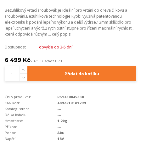
Bezuhlíkový vrtací šroubovák je ideální pro vrtání do dřeva či kovu a
šroubování.Bezuhlíková technologie Ryobi využívá patentovanou
elektroniku k podání lepšího výkonu a delší výdrže.13mm sklíčidlo pro
lepší uchycení a výdrž.2 rychlostní stupně pro řízení maximální rychlosti,
která odpovídá různým ...
celý popis
Dostupnost
obvykle do 3-5 dní
6 499 Kč
5 371,07 Kč
bez DPH
Přidat do košíku
Číslo produktu:
R51330045330
EAN kód:
4892210181299
Katalog. strana:
---
Délka kabelu:
---
Hmotnost:
1.2kg
Příkon:
---
Pohon:
Aku
Napětí:
18V