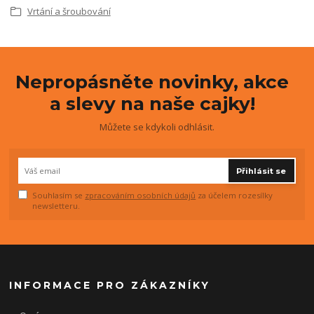
Vrtání a šroubování
Nepropásněte novinky, akce
a slevy na naše cajky!
Můžete se kdykoli odhlásit.
Přihlásit se
Souhlasím se
zpracováním osobních údajů
za účelem rozesílky
newsletteru.
INFORMACE PRO ZÁKAZNÍKY