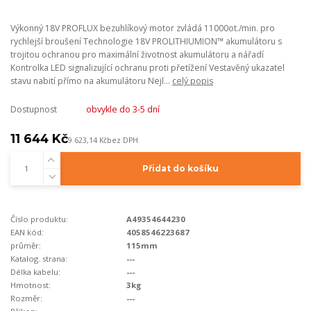
Výkonný 18V PROFLUX bezuhlíkový motor zvládá 11000ot./min. pro
rychlejší broušení Technologie 18V PROLITHIUMION™ akumulátoru s
trojitou ochranou pro maximální životnost akumulátoru a nářadí
Kontrolka LED signalizující ochranu proti přetížení Vestavěný ukazatel
stavu nabití přímo na akumulátoru Nejl...
celý popis
Dostupnost
obvykle do 3-5 dní
11 644 Kč
9 623,14 Kč
bez DPH
Přidat do košíku
Číslo produktu:
A49354644230
EAN kód:
4058546223687
průměr:
115mm
Katalog. strana:
---
Délka kabelu:
---
Hmotnost:
3kg
Rozměr:
---