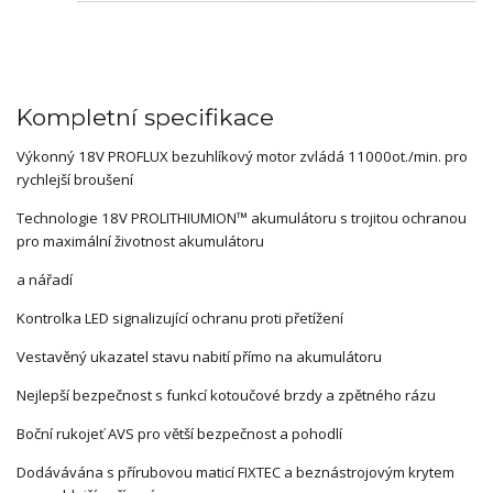
Kompletní specifikace
Výkonný 18V PROFLUX bezuhlíkový motor zvládá 11000ot./min. pro
rychlejší broušení
Technologie 18V PROLITHIUMION™ akumulátoru s trojitou ochranou
pro maximální životnost akumulátoru
a nářadí
Kontrolka LED signalizující ochranu proti přetížení
Vestavěný ukazatel stavu nabití přímo na akumulátoru
Nejlepší bezpečnost s funkcí kotoučové brzdy a zpětného rázu
Boční rukojeť AVS pro větší bezpečnost a pohodlí
Dodávávána s přírubovou maticí FIXTEC a beznástrojovým krytem