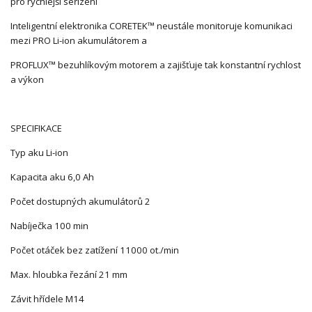
pro rychlejší seřízení
Inteligentní elektronika CORETEK™ neustále monitoruje komunikaci
mezi PRO Li-ion akumulátorem a
PROFLUX™ bezuhlíkovým motorem a zajišťuje tak konstantní rychlost
a výkon
SPECIFIKACE
Typ aku Li-ion
Kapacita aku 6,0 Ah
Počet dostupných akumulátorů 2
Nabíječka 100 min
Počet otáček bez zatížení 11000 ot./min
Max. hloubka řezání 21 mm
Závit hřídele M14