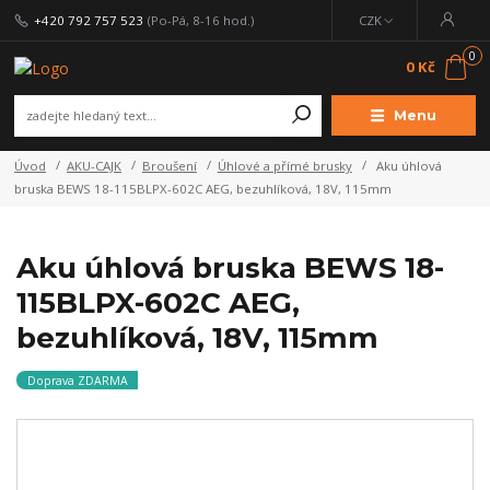
+420 792 757 523
(Po-Pá, 8-16 hod.)
CZK
0
0 Kč
Menu
Úvod
AKU-CAJK
Broušení
Úhlové a přímé brusky
Aku úhlová
bruska BEWS 18-115BLPX-602C AEG, bezuhlíková, 18V, 115mm
Aku úhlová bruska BEWS 18-
115BLPX-602C AEG,
bezuhlíková, 18V, 115mm
Doprava ZDARMA