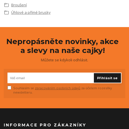
Broušení
Úhlové a přímé brusky
Nepropásněte novinky, akce
a slevy na naše cajky!
Můžete se kdykoli odhlásit.
Přihlásit se
Souhlasím se
zpracováním osobních údajů
za účelem rozesílky
newsletteru.
INFORMACE PRO ZÁKAZNÍKY