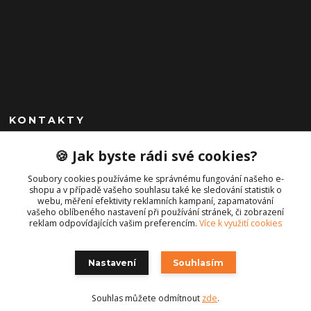
KONTAKTY
+420 792 757 523
🍪 Jak byste rádi své cookies?
obchod@cajkservis.cz
Soubory cookies používáme ke správnému fungování našeho e-
shopu a v případě vašeho souhlasu také ke sledování statistik o
webu, měření efektivity reklamních kampaní, zapamatování
vašeho oblíbeného nastavení při používání stránek, či zobrazení
reklam odpovídajících vašim preferencím.
Více k využití cookies
Nastavení
Souhlasím
Copyright © 2021 Cajk servis Profortel
Souhlas můžete odmítnout
zde
.