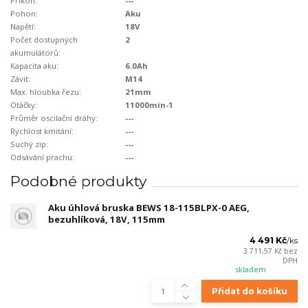
Příkon:
---
Pohon:
Aku
Napětí:
18V
Počet dostupných
2
akumulátorů:
Kapacita aku:
6.0Ah
Závit:
M14
Max. hloubka řezu:
21mm
Otáčky:
11000min-1
Průměr oscilační dráhy:
---
Rychlost kmitání:
---
Suchý zip:
---
Odsávání prachu:
---
Podobné produkty
Aku úhlová bruska BEWS 18-115BLPX-0 AEG,
bezuhlíková, 18V, 115mm
4 491 Kč
/
ks
3 711,57 Kč
bez
DPH
skladem
Přidat do košíku