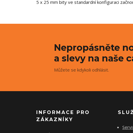
5 x 25 mm bity ve standardní konfiguraci začn
Nepropásněte no
a slevy na naše c
Můžete se kdykoli odhlásit.
INFORMACE PRO
SLU
ZÁKAZNÍKY
Servi