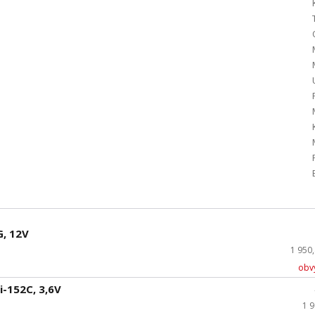
, 12V
1 950
obvy
i-152C, 3,6V
1 