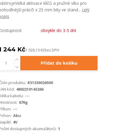
nástrojeVelká aktivace klíčů a pružné víko pro
pohodlnější práci5 x 25 mm bity ve stand...
celý
popis
Dostupnost
obvykle do 3-5 dní
1 244 Kč
1 028,10 Kč
bez DPH
Přidat do košíku
Číslo produktu:
R51330026500
EAN kód:
4892210143266
Délka kabelu:
---
Hmotnost:
670g
Příkon:
---
Pohon:
Aku
Napětí:
4V
Počet dostupných akumulátorů:
1