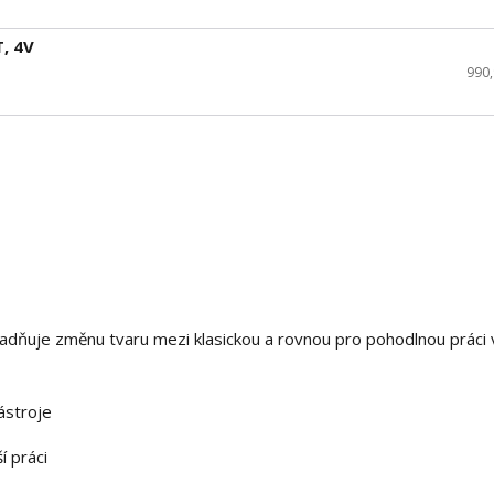
, 4V
990
ňuje změnu tvaru mezi klasickou a rovnou pro pohodlnou práci 
nástroje
í práci