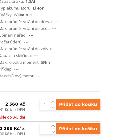
Kapacita aku:
1.3Ah
Typ akumulátoru:
Li-Ion
Otáčky:
600min-1
Max. průměr vrtání do dřeva:
---
Max. průměr vrtání do oceli:
---
Upínání nářadí:
---
Počet úderů:
---
Max. průměr vrtání do zdiva:
---
Kapacita sklíčidla:
---
Max. kroutící moment:
5Nm
Příklep:
---
Bezuhlíkový motor:
---
2 360 Kč
Přidat do košíku
,41 Kč
bez DPH
kle do 3-5 dní
2 299 Kč
Přidat do košíku
/
ks
900 Kč
bez DPH