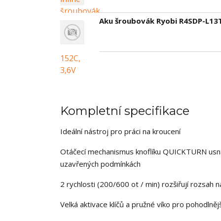
Aku šroubovák Ryobi R4SDP-L13T
Kompletní specifikace
Ideální nástroj pro práci na kroucení
Otáčecí mechanismus knoflíku QUICKTURN usnad
uzavřených podmínkách
2 rychlosti (200/600 ot / min) rozšiřují rozsah 
Velká aktivace klíčů a pružné víko pro pohodlnějš