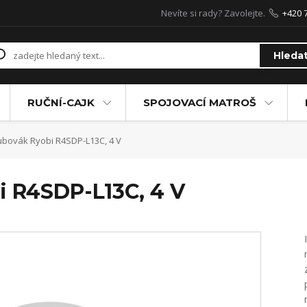
Nevíte si rady? Zavolejte.
+420 
Hleda
RUČNÍ-CAJK
SPOJOVACÍ MATROŠ
bovák Ryobi R4SDP-L13C, 4 V
 R4SDP-L13C, 4 V