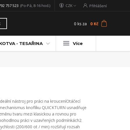
792 757 523
(Po-Pá, 8-16 hod.)
CZK
Přihlášení
0
ks
za
0 Kč
t
KOTVA - TESAŘINA
Více
Ideální nástroj pro práci na krouceníOtáčecí
mechanismus knoflíku QUICKTURN usnadňuje
změnu tvaru mezi klasickou a rovnou pro
pohodlnou práci v uzavřených podmínkách2
rychlosti (200/600 ot / min) rozšiřují rozsah