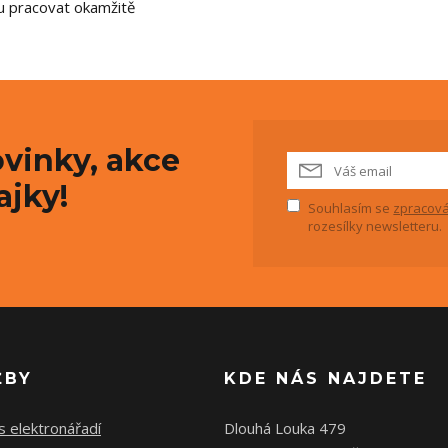
ou pracovat okamžitě
vinky, akce
ajky!
Souhlasím se
zpracová
rozesílky newsletteru.
ŽBY
KDE NÁS NAJDETE
s elektronářadí
Dlouhá Louka 479