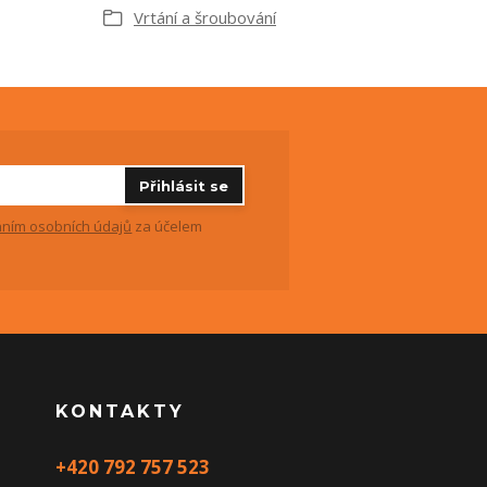
Vrtání a šroubování
Přihlásit se
ním osobních údajů
za účelem
KONTAKTY
+420 792 757 523