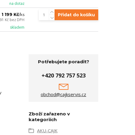
na dotaz
1 199 Kč
Přidat do košíku
/
ks
,91 Kč
bez DPH
skladem
Potřebujete poradit?
+420 792 757 523
v
obchod@cajkservis.cz
Zboží zařazeno v
kategoriích
AKU-CAJK