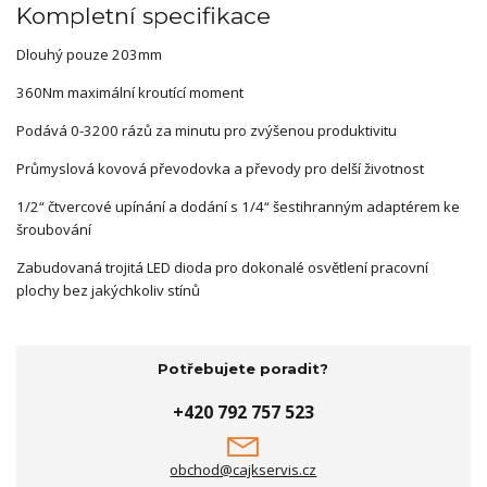
Kompletní specifikace
Dlouhý pouze 203mm
360Nm maximální kroutící moment
Podává 0-3200 rázů za minutu pro zvýšenou produktivitu
Průmyslová kovová převodovka a převody pro delší životnost
1/2“ čtvercové upínání a dodání s 1/4“ šestihranným adaptérem ke
šroubování
Zabudovaná trojitá LED dioda pro dokonalé osvětlení pracovní
plochy bez jakýchkoliv stínů
Potřebujete poradit?
+420 792 757 523
obchod@cajkservis.cz