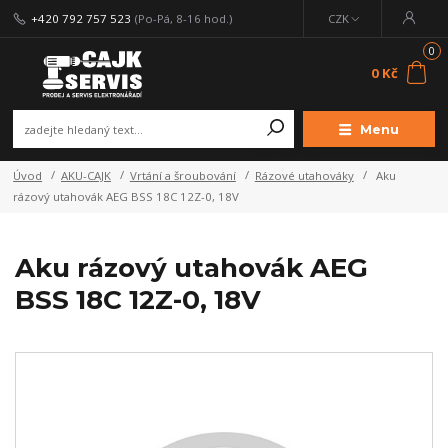
+420 792 757 523
(Po-Pá, 8-16 hod.)
CZK
0
0 Kč
Menu
Úvod
AKU-CAJK
Vrtání a šroubování
Rázové utahováky
Aku
rázový utahovák AEG BSS 18C 12Z-0, 18V
Aku rázový utahovák AEG
BSS 18C 12Z-0, 18V