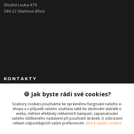
Dlouhá Louka 479
384 22 Vlachovo Březí
KONTAKTY
+420 792 757 523
🍪 Jak byste rádi své cookies?
obchod@cajkservis.cz
Soubory cookies používáme ke správnému fungování našeho e-
shopu a v případě vašeho souhlasu také ke sledování statistik o
webu, měření efektivity reklamních kampaní, zapamatování
vašeho oblíbeného nastavení při používání stránek, či zobrazení
reklam odpovídajících vašim preferencím.
Více k využití cookies