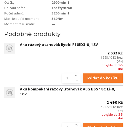
Otáčky:
2900min-1
Upínání nářadí:
1/2 čtyřhran
Počet úderů:
3200min-1
Max. kroutící moment:
360Nm
Moment rázu matic:
---
Podobné produkty
Aku rázový utahovák Ryobi R18ID3-0, 18V
2 333 Kč
1 928,10 Kč
bez
DPH
obvykle do 3-5
dní
Přidat do košíku
Aku kompaktní rázový utahovák AEG BSS 18C Li-0,
18V
2 490 Kč
2 057,85 Kč
bez
DPH
obvykle do 3-5
dní