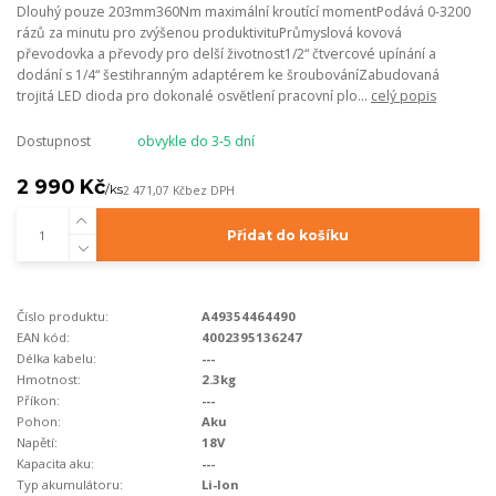
Dlouhý pouze 203mm360Nm maximální kroutící momentPodává 0-3200
rázů za minutu pro zvýšenou produktivituPrůmyslová kovová
převodovka a převody pro delší životnost1/2“ čtvercové upínání a
dodání s 1/4“ šestihranným adaptérem ke šroubováníZabudovaná
trojitá LED dioda pro dokonalé osvětlení pracovní plo...
celý popis
Dostupnost
obvykle do 3-5 dní
2 990 Kč
/
ks
2 471,07 Kč
bez DPH
Přidat do košíku
Číslo produktu:
A49354464490
EAN kód:
4002395136247
Délka kabelu:
---
Hmotnost:
2.3kg
Příkon:
---
Pohon:
Aku
Napětí:
18V
Kapacita aku:
---
Typ akumulátoru:
Li-Ion