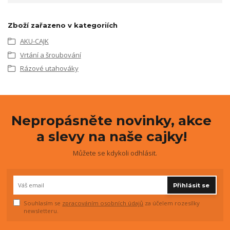
Zboží zařazeno v kategoriích
AKU-CAJK
Vrtání a šroubování
Rázové utahováky
Nepropásněte novinky, akce
a slevy na naše cajky!
Můžete se kdykoli odhlásit.
Přihlásit se
Souhlasím se
zpracováním osobních údajů
za účelem rozesílky
newsletteru.