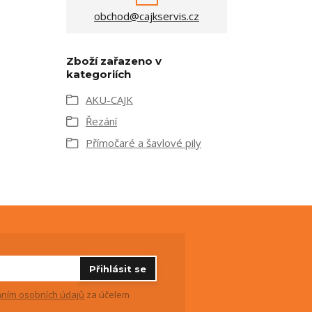
obchod@cajkservis.cz
Zboží zařazeno v
kategoriích
AKU-CAJK
Řezání
Přímočaré a šavlové pily
Přihlásit se
ním osobních údajů
za účelem