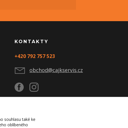
KONTAKTY
+420 792 757 523
obchod@cajkservis.cz
o souhlasu také ke
šeho oblíbeného