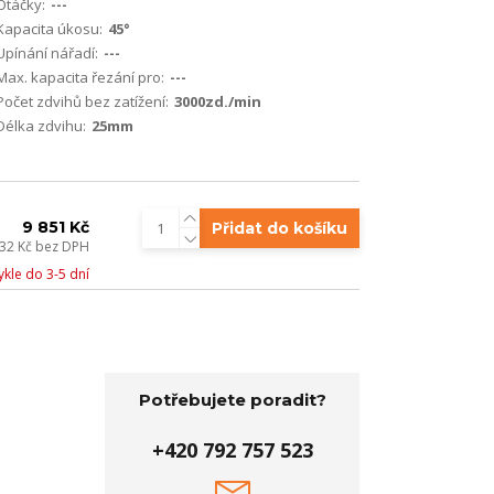
Otáčky:
---
Kapacita úkosu:
45°
Upínání nářadí:
---
Max. kapacita řezání pro:
---
Počet zdvihů bez zatížení:
3000zd./min
Délka zdvihu:
25mm
9 851 Kč
Přidat do košíku
,32 Kč
bez DPH
kle do 3-5 dní
Potřebujete poradit?
+420 792 757 523