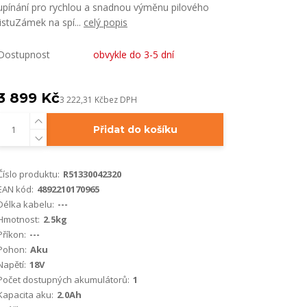
upínání pro rychlou a snadnou výměnu pilového
listuZámek na spí...
celý popis
Dostupnost
obvykle do 3-5 dní
3 899 Kč
3 222,31 Kč
bez DPH
Přidat do košíku
Číslo produktu:
R51330042320
EAN kód:
4892210170965
Délka kabelu:
---
Hmotnost:
2.5kg
Příkon:
---
Pohon:
Aku
Napětí:
18V
Počet dostupných akumulátorů:
1
Kapacita aku:
2.0Ah