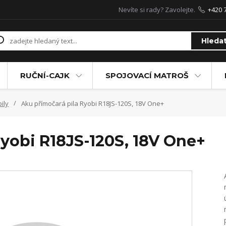
Nevíte si rady? Zavolejte.
+420 
Hleda
RUČNÍ-CAJK
SPOJOVACÍ MATROŠ
ily
Aku přímočará pila Ryobi R18JS-120S, 18V One+
yobi R18JS-120S, 18V One+