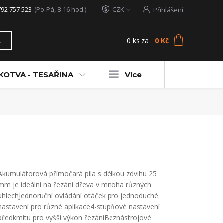
792 757 523
(Po-Pá, 8-16 hod.)
CZK
Přihlášení
0
ks
za
0 Kč
t
KOTVA - TESAŘINA
Více
Akumulátorová přímočará pila s délkou zdvihu 25
mm je ideální na řezání dřeva v mnoha různých
úhlechJednoruční ovládání otáček pro jednoduché
nastavení pro různé aplikace4-stupňové nastavení
předkmitu pro vyšší výkon řezáníBeznástrojové