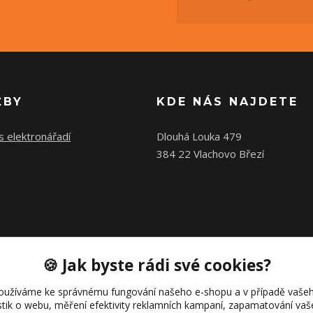
ŽBY
KDE NÁS NAJDETE
s elektronářadí
Dlouhá Louka 479
384 22 Vlachovo Březí
🍪 Jak byste rádi své cookies?
oužíváme ke správnému fungování našeho e-shopu a v případě vašeh
istik o webu, měření efektivity reklamních kampaní, zapamatování va