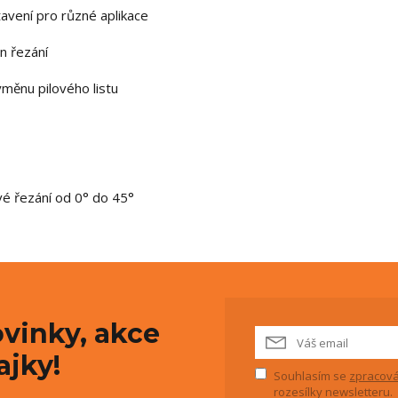
avení pro různé aplikace
n řezání
měnu pilového listu
é řezání od 0° do 45°
vinky, akce
ajky!
Souhlasím se
zpracová
rozesílky newsletteru.