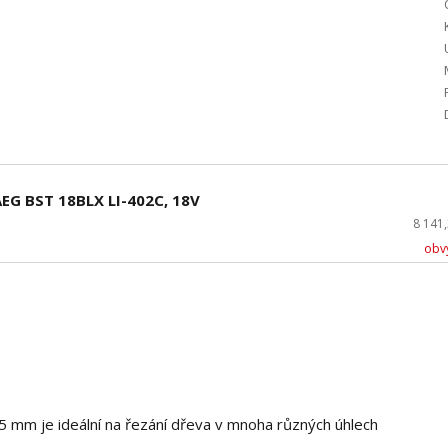
AEG BST 18BLX LI-402C, 18V
8 141
obvy
5 mm je ideální na řezání dřeva v mnoha různých úhlech