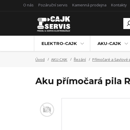
O nás
Pozáruční servis
Kamenná prodejna
Kontakty
ELEKTRO-CAJK
AKU-CAJK
Úvod
AKU-CAJK
Řezání
Přímočaré a šavlové p
Aku přímočará pila R