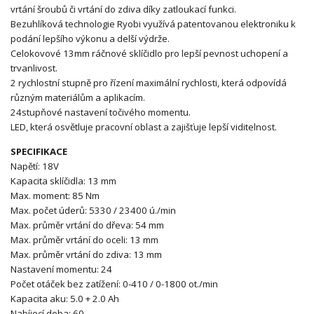
vrtání šroubů či vrtání do zdiva díky zatloukací funkci.
Bezuhlíková technologie Ryobi využívá patentovanou elektroniku k
podání lepšího výkonu a delší výdrže.
Celokovové 13mm ráčnové sklíčidlo pro lepší pevnost uchopení a
trvanlivost.
2 rychlostní stupně pro řízení maximální rychlosti, která odpovídá
různým materiálům a aplikacím.
24stupňové nastavení točivého momentu.
LED, která osvětluje pracovní oblast a zajišťuje lepší viditelnost.
SPECIFIKACE
Napětí: 18V
Kapacita sklíčidla: 13 mm
Max. moment: 85 Nm
Max. počet úderů: 5330 / 23400 ú./min
Max. průměr vrtání do dřeva: 54 mm
Max. průměr vrtání do oceli: 13 mm
Max. průměr vrtání do zdiva: 13 mm
Nastavení momentu: 24
Počet otáček bez zatížení: 0-410 / 0-1800 ot./min
Kapacita aku: 5.0 + 2.0 Ah
Nabíjecí doba: 60