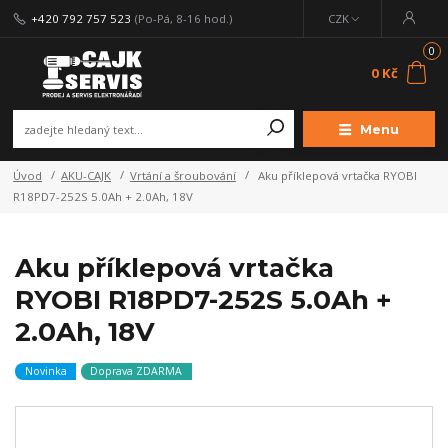
+420 792 757 523
(Po-Pá, 8-16 hod.)
CZK
0
0 Kč
Menu
Úvod
AKU-CAJK
Vrtání a šroubování
Aku příklepová vrtačka RYOBI
R18PD7-252S 5.0Ah + 2.0Ah, 18V
Aku příklepová vrtačka
RYOBI R18PD7-252S 5.0Ah +
2.0Ah, 18V
Novinka
Doprava ZDARMA