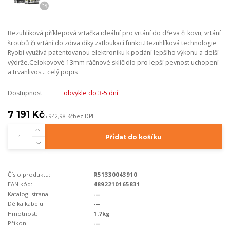
Bezuhlíková příklepová vrtačka ideální pro vrtání do dřeva či kovu, vrtání
šroubů či vrtání do zdiva díky zatloukací funkci.Bezuhlíková technologie
Ryobi využívá patentovanou elektroniku k podání lepšího výkonu a delší
výdrže.Celokovové 13mm ráčnové sklíčidlo pro lepší pevnost uchopení
a trvanlivos...
celý popis
Dostupnost
obvykle do 3-5 dní
7 191 Kč
5 942,98 Kč
bez DPH
Přidat do košíku
Číslo produktu:
R51330043910
EAN kód:
4892210165831
Katalog. strana:
---
Délka kabelu:
---
Hmotnost:
1.7kg
Příkon:
---