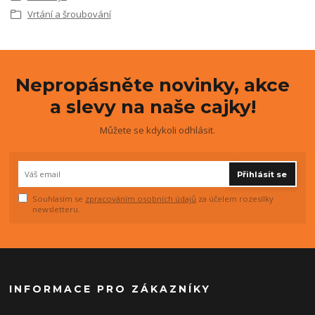
Vrtání a šroubování
Nepropásněte novinky, akce
a slevy na naše cajky!
Můžete se kdykoli odhlásit.
Přihlásit se
Souhlasím se
zpracováním osobních údajů
za účelem rozesílky
newsletteru.
INFORMACE PRO ZÁKAZNÍKY