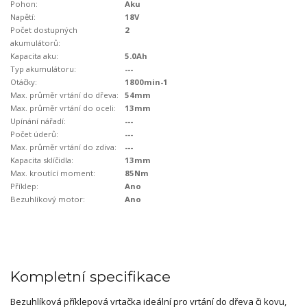
Pohon:
Aku
Napětí:
18V
Počet dostupných
2
akumulátorů:
Kapacita aku:
5.0Ah
Typ akumulátoru:
---
Otáčky:
1800min-1
Max. průměr vrtání do dřeva:
54mm
Max. průměr vrtání do oceli:
13mm
Upínání nářadí:
---
Počet úderů:
---
Max. průměr vrtání do zdiva:
---
Kapacita sklíčidla:
13mm
Max. kroutící moment:
85Nm
Příklep:
Ano
Bezuhlíkový motor:
Ano
Kompletní specifikace
Bezuhlíková příklepová vrtačka ideální pro vrtání do dřeva či kovu,