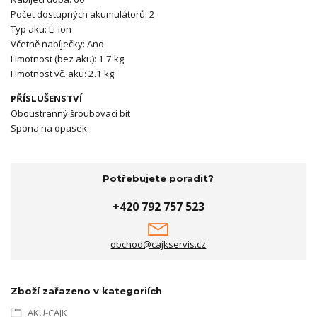
Počet dostupných akumulátorů: 2
Typ aku: Li-ion
Včetně nabíječky: Ano
Hmotnost (bez aku): 1.7 kg
Hmotnost vč. aku: 2.1 kg
PŘÍSLUŠENSTVÍ
Oboustranný šroubovací bit
Spona na opasek
Potřebujete poradit?
+420 792 757 523
obchod@cajkservis.cz
Zboží zařazeno v kategoriích
AKU-CAJK