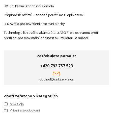
FIXTEC 13mm jednoruční sklíčidlo
Přepínač tří režimů – snadné použití mezi aplikacemi
LED světlo pro osvětlení pracovní plochy
Technologie lithiového akumulátoru AEG Pro s ochranou proti
přetížení pro maximální odolnost akumulátoru a nářadí
Potřebujete poradit?
+420 792 757 523
obchod@cajkservis.cz
Zboží zařazeno v kategoriích
AKU-CAJK
Vrtání a šroubování