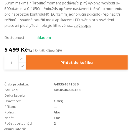
60Nm maximální krouticí moment podávající plný výkon2 rychlosti 0–
500ot./min. a 0–1850ot./min.24stupňové nastavení točivého momentu
pro naprostou kontroluFIXTEC 13mm jednoruční sklíčidloPřepínač tří
režimů – snadné použití mezi aplikacemiLED světlo pro osvětlení
pracovní plochyTechnologie lithiového...
celý popis
Dostupnost
skladem
5 499 Kč
/
ks
4 544,63 Kč
bez DPH
Přidat do košíku
Číslo produktu:
A49354641030
EAN kód:
4058546220488
Délka kabelu:
---
Hmotnost:
1.8kg
Příkon:
---
Pohon:
Aku
Napětí:
18V
Počet dostupných
2
akumulátorů: