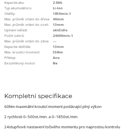
Kapacita aku:
2.0Ah
Typ akumulátoru:
Li-Ion
Otáčky:
1850min-1
Max. průměr vrtání do dřeva:
40mm
Max. průměr vrtání do oceli:
13mm
Upínání nářadí:
sklíčidlo
Počet úderů:
24000min-1
Max. průměr vrtání do zdiva:
---
Kapacita sklíčidla:
13mm
Max. kroutící moment:
55Nm
Příklep:
Ano
Bezuhlíkový motor:
Ne
Kompletní specifikace
60Nm maximální krouticí moment podávající plný výkon
2 rychlosti 0–500ot./min. a 0–1850ot./min.
24stupňové nastavení točivého momentu pro naprostou kontrolu