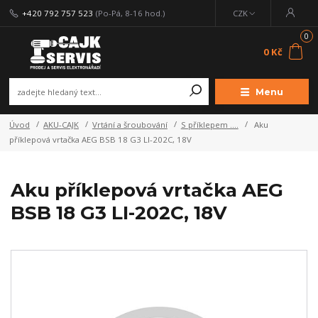
+420 792 757 523
(Po-Pá, 8-16 hod.)
CZK
0
0 Kč
Menu
Úvod
AKU-CAJK
Vrtání a šroubování
S příklepem ....
Aku
příklepová vrtačka AEG BSB 18 G3 LI-202C, 18V
Aku příklepová vrtačka AEG
BSB 18 G3 LI-202C, 18V