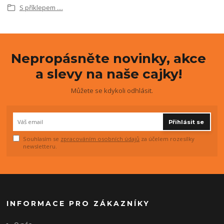
S příklepem ....
Nepropásněte novinky, akce
a slevy na naše cajky!
Můžete se kdykoli odhlásit.
Přihlásit se
Souhlasím se
zpracováním osobních údajů
za účelem rozesílky
newsletteru.
INFORMACE PRO ZÁKAZNÍKY