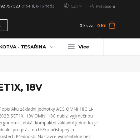
792 757 523
(Po-Pá, 8-16 hod.)
CZK
Přihlášení
0
ks
za
0 Kč
t
KOTVA - TESAŘINA
Více
ET1X, 18V
Popis Aku základní jednotky AEG OMNI 18C Li-
202B SET1X, 18V:OMNI 18C nabízí vyjímečnou
ergonomii.Lehká, kompaktní základní jednotka je
ideální pro práci na těžko přístupných
místech.Přednosti: Nástavce vyměnitelné bez