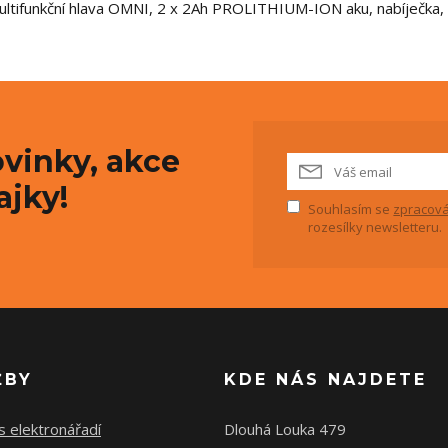
ultifunkční hlava OMNI, 2 x 2Ah PROLITHIUM-ION aku, nabíječka, 
vinky, akce
ajky!
Souhlasím se
zpracová
rozesílky newsletteru.
ŽBY
KDE NÁS NAJDETE
s elektronářadí
Dlouhá Louka 479