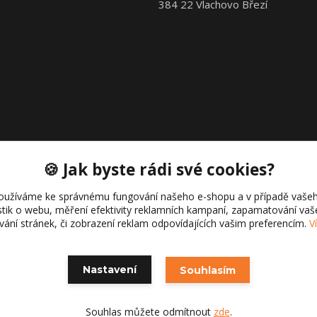
384 22 Vlachovo Březí
🍪 Jak byste rádi své cookies?
oužíváme ke správnému fungování našeho e-shopu a v případě vašeh
istik o webu, měření efektivity reklamních kampaní, zapamatování va
Copyright © 2021 Cajk servis Profortel
ívání stránek, či zobrazení reklam odpovídajících vašim preferencím.
V
Nastavení
Souhlasím
Souhlas můžete odmítnout
zde
.