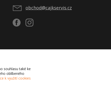
obchod@cajkservis.cz
o souhlasu také ke
šeho oblíbeného
íce k využití cookies