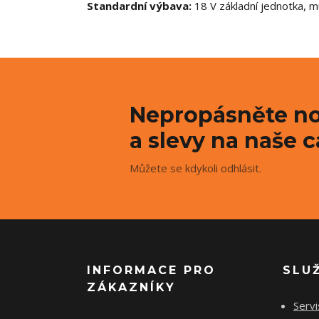
Standardní výbava:
18 V základní jednotka, m
Nepropásněte no
a slevy na naše c
Můžete se kdykoli odhlásit.
INFORMACE PRO
SLU
ZÁKAZNÍKY
Servi