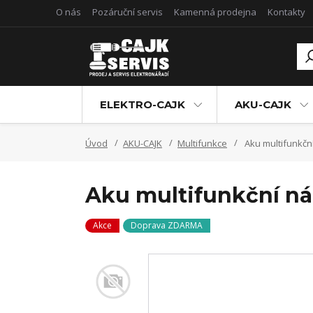
O nás
Pozáruční servis
Kamenná prodejna
Kontakty
ELEKTRO-CAJK
AKU-CAJK
Úvod
AKU-CAJK
Multifunkce
Aku multifunkčn
Aku multifunkční ná
Akce
Doprava ZDARMA