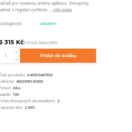
nářadí pro snadnou změnu aplikace. Dvouprstý
spínač s regulací rychlosti. ...
celý popis
Dostupnost
skladem
6 315 Kč
5 219,01 Kč
bez DPH
Přidat do košíku
Číslo produktu:
A49354467050
EAN kód:
4002395136438
Pohon:
Aku
Napětí:
18V
Počet dostupných akumulátorů:
2
Kapacita aku:
2.0Ah