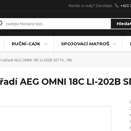
Nevíte si rady? Zavolejte.
+420 
Hleda
RUČNÍ-CAJK
SPOJOVACÍ MATROŠ
í nářadí AEG OMNI 18C LI-202B SET1X, 18V
řadí AEG OMNI 18C LI-202B S