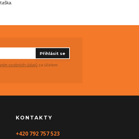
taška.
Přihlásit se
ním osobních údajů
za účelem
KONTAKTY
+420 792 757 523