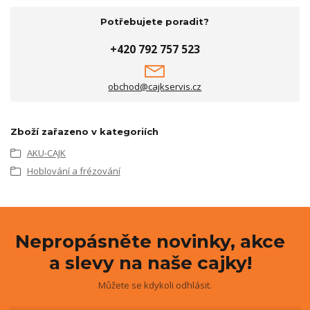
Potřebujete poradit?
+420 792 757 523
obchod@cajkservis.cz
Zboží zařazeno v kategoriích
AKU-CAJK
Hoblování a frézování
Nepropásněte novinky, akce
a slevy na naše cajky!
Můžete se kdykoli odhlásit.