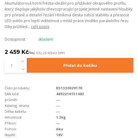
Akumulátorová horní frézka ideální pro přidávání okrajového profilu,
který zlepšuje jakýkoliv dřevozpracující projekt Jemné nastavení hloubky
pro přesné a detailní řezání Hliníková deska nabízí stabilitu a přesnost
LED světlo pro lepší viditelnost v místě práce Vodítko paralelního řezu
Díky průhled...
celý popis
Dostupnost
skladem
2 459 Kč
/
ks
2 032,23 Kč
bez DPH
Přidat do košíku
Číslo produktu:
R51330029170
EAN kód:
4892210151483
průměr:
---
Katalog. strana:
---
Délka kabelu:
---
Hmotnost:
1.3kg
Příkon:
---
Pohon:
Aku
Napětí:
18V