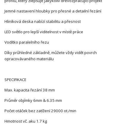
profilu, který zlepšuje jakýkoliv dřevozpracující projekt
Jemné nastavení hloubky pro přesné a detailní řezání
Hliníková deska nabízí stabilitu a přesnost
LED světlo pro lepší viditelnost v místě práce
Vodítko paralelního řezu
Díky průhledné základně, můžete vždy vidět povrch
opracovávaného materiálu
SPECIFIKACE
Max. kapacita řezání 38 mm
Průměr objímky 6mm & 6.35 mm
Počet otáček bez zatížení 29000 ot./min
Hmotnost vč. aku 1.7 kg