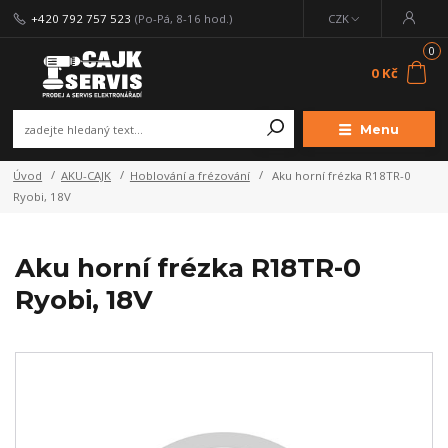
+420 792 757 523
(Po-Pá, 8-16 hod.)
CZK
0
0 Kč
Menu
Úvod
AKU-CAJK
Hoblování a frézování
Aku horní frézka R18TR-0
Ryobi, 18V
Aku horní frézka R18TR-0
Ryobi, 18V