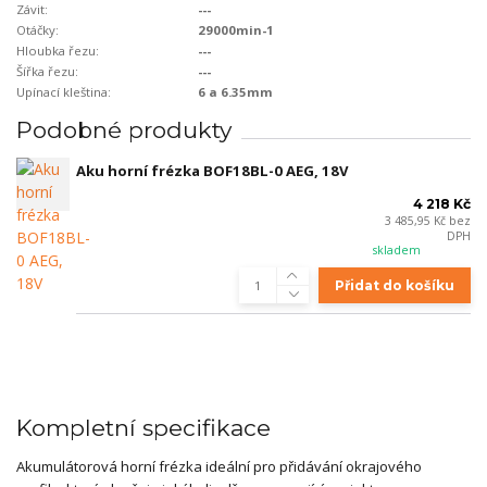
Závit:
---
Otáčky:
29000min-1
Hloubka řezu:
---
Šířka řezu:
---
Upínací kleština:
6 a 6.35mm
Podobné produkty
Aku horní frézka BOF18BL-0 AEG, 18V
4 218 Kč
3 485,95 Kč
bez
DPH
skladem
Přidat do košíku
Kompletní specifikace
Akumulátorová horní frézka ideální pro přidávání okrajového