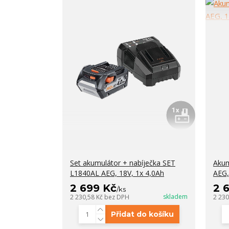
Set akumulátor + nabíječka SET
Akum
L1840AL AEG, 18V, 1x 4,0Ah
AEG,
2 699 Kč
2 
/
ks
skladem
2 230,58 Kč
bez DPH
2 230
Přidat do košíku