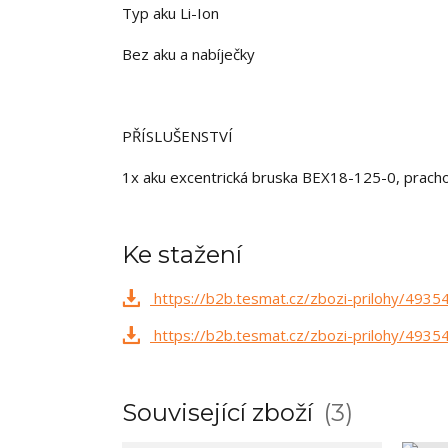
Typ aku Li-Ion
Bez aku a nabíječky
PŘÍSLUŠENSTVÍ
1x aku excentrická bruska BEX18-125-0, pracho
Ke stažení
https://b2b.tesmat.cz/zbozi-prilohy/493
https://b2b.tesmat.cz/zbozi-prilohy/4935
Související zboží
3