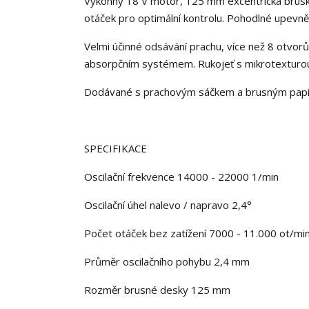
Výkonný 18 V motor, 125 mm excentrická bruska.
otáček pro optimální kontrolu. Pohodlné upevněn
Velmi účinné odsávání prachu, více než 8 otvo
absorpčním systémem. Rukojeť s mikrotexturou 
Dodávané s prachovým sáčkem a brusným pap
SPECIFIKACE
Oscilační frekvence 14000 - 22000 1/min
Oscilační úhel nalevo / napravo 2,4°
Počet otáček bez zatížení 7000 - 11.000 ot/mi
Průměr oscilačního pohybu 2,4 mm
Rozměr brusné desky 125 mm