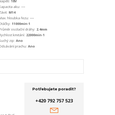
Napětí:
18V
Kapacita aku:
---
Závit:
M14
Max. hloubka řezu:
---
Otáčky:
11000min-1
Průměr oscilační dráhy:
2.4mm
Rychlost kmitání:
22000min-1
Suchý zip:
Ano
Odsávání prachu:
Ano
Potřebujete poradit?
+420 792 757 523