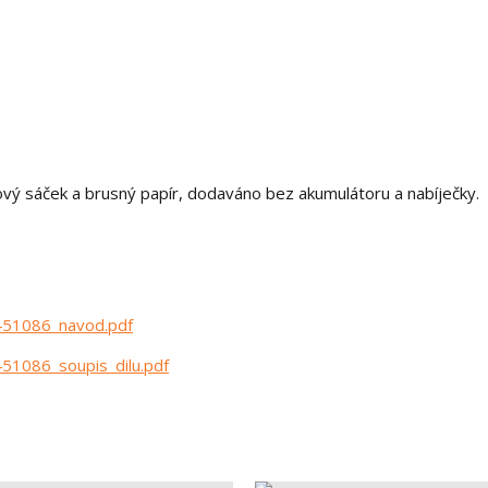
vý sáček a brusný papír, dodaváno bez akumulátoru a nabíječky.
5451086_navod.pdf
451086_soupis_dilu.pdf