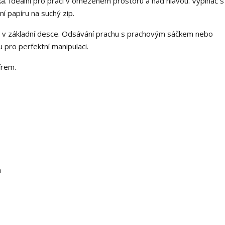
 Ideální pro práci v omezeném prostoru a nad hlavou. Vypínač s 
í papíru na suchý zip.
rů v základní desce. Odsávání prachu s prachovým sáčkem nebo
pro perfektní manipulaci.
írem.
n