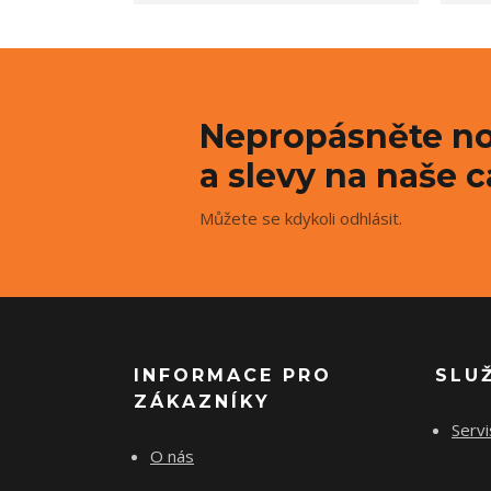
Nepropásněte no
a slevy na naše c
Můžete se kdykoli odhlásit.
INFORMACE PRO
SLU
ZÁKAZNÍKY
Servi
O nás