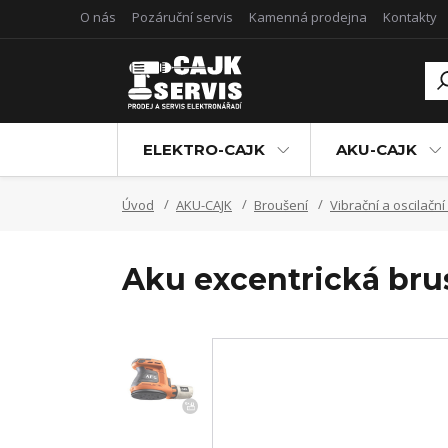
O nás
Pozáruční servis
Kamenná prodejna
Kontakty
ELEKTRO-CAJK
AKU-CAJK
Úvod
AKU-CAJK
Broušení
Vibrační a oscilačn
Aku excentrická bru