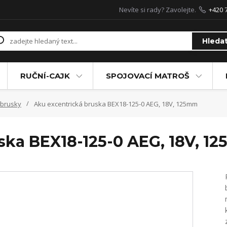
Nevíte si rady? Zavolejte.
+420 
Hleda
RUČNÍ-CAJK
SPOJOVACÍ MATROŠ
í brusky
Aku excentrická bruska BEX18-125-0 AEG, 18V, 125mm
ska BEX18-125-0 AEG, 18V, 1