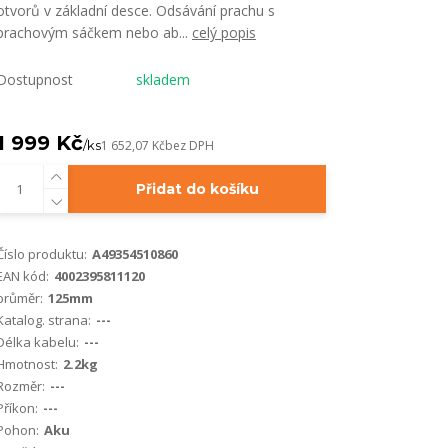
otvorů v základní desce. Odsávání prachu s
prachovým sáčkem nebo ab...
celý popis
Dostupnost
skladem
1 999 Kč
/
ks
1 652,07 Kč
bez DPH
Přidat do košíku
Číslo produktu:
A49354510860
EAN kód:
4002395811120
průměr:
125mm
Katalog. strana:
---
Délka kabelu:
---
Hmotnost:
2.2kg
Rozměr:
---
Příkon:
---
Pohon:
Aku