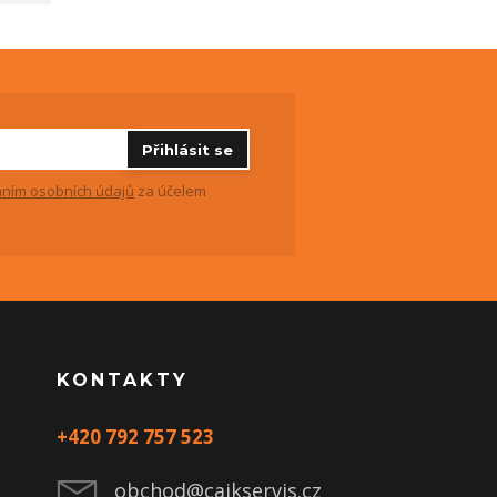
Přihlásit se
ním osobních údajů
za účelem
KONTAKTY
+420 792 757 523
obchod@cajkservis.cz