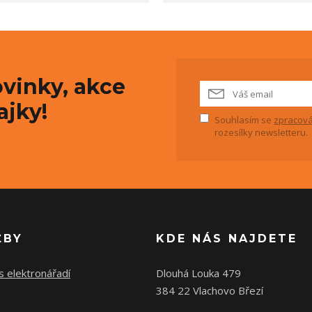
vinky, akce
ajky!
Souhlasím se
zpracová
rozesílky newsletteru.
ŽBY
KDE NÁS NAJDETE
s elektronářadí
Dlouhá Louka 479
384 22 Vlachovo Březí