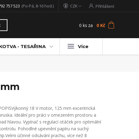
792 757 523
(Po-Pá, 8-16 hod.)
CZK
Přihlášení
0
ks
za
0 Kč
t
KOTVA - TESAŘINA
Více
25mm
POPISVýkonný 18 V motor, 125 mm excentrická
bruska. Ideální pro práci v omezeném prostoru a
nad hlavou. Vypínač s regulací otáček pro optimální
kontrolu. Pohodlné upevnění papíru na suchý
zip.Velmi účinné odsávání prachu, více než 8