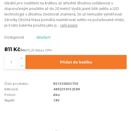
Ideální pro osvětlení na krátkou až středně dlouhou vzdálenost s
doporučeným použitím až do 20 metrů Vysílá jasné bílé světlo a LED
technologie s dlouhou životností znamená, že už nemusíte vyměňovat
žárovky Otočná hlava pomáhá nasměrovat světlo na požadované místo,
je-li tato baterka použita jako p...
celý popis
Dostupnost
skladem
811 Kč
/
ks
670,25 Kč
bez DPH
Přidat do košíku
Číslo produktu:
R51330033730
EAN kód:
4892210152589
Pohon:
Aku
Napětí:
18V