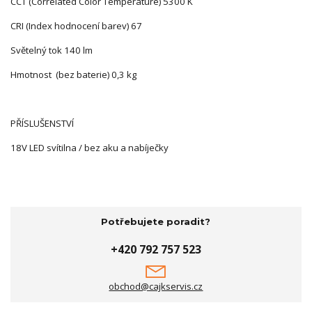
CCT (Correlated Color Temperature) 5300 K
CRI (Index hodnocení barev) 67
Světelný tok 140 lm
Hmotnost (bez baterie) 0,3 kg
PŘÍSLUŠENSTVÍ
18V LED svítilna / bez aku a nabíječky
Potřebujete poradit?
+420 792 757 523
obchod@cajkservis.cz