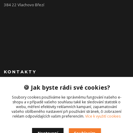
384 22 Vlachovo Březí
KONTAKTY
+420 792 757 523
🍪 Jak byste rádi své cookies?
obchod@cajkservis.cz
Soubory cookies používáme ke správnému fungování našeho e-
shopu a v případě vašeho souhlasu také ke sledování statistik o
webu, měření efektivity reklamních kampaní, zapamatování
vašeho oblíbeného nastavení při používání stránek, či zobrazení
reklam odpovídajících vašim preferencím.
Více k využití cookies