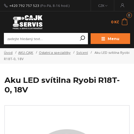
+420 792 757 523
(Po-Pá, 8-16 hod.)
CZK
0
0 Kč
Menu
Úvod
AKU-CAJK
Ostatní a specialitky
Svícení
Aku LED svítilna Ryobi
R18T-0, 18V
Aku LED svítilna Ryobi R18T-
0, 18V