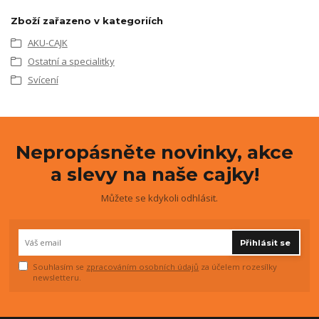
Zboží zařazeno v kategoriích
AKU-CAJK
Ostatní a specialitky
Svícení
Nepropásněte novinky, akce
a slevy na naše cajky!
Můžete se kdykoli odhlásit.
Přihlásit se
Souhlasím se
zpracováním osobních údajů
za účelem rozesílky
newsletteru.