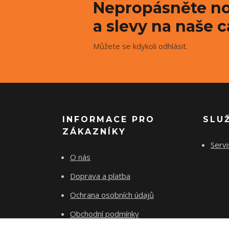
Nepropásněte no
a slevy na naše c
Můžete se kdykoli odhlásit.
INFORMACE PRO
SLU
ZÁKAZNÍKY
Servi
O nás
Doprava a platba
Ochrana osobních údajů
Obchodní podmínky