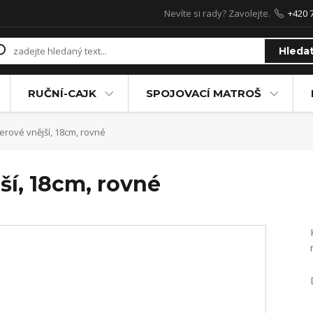
Nevíte si rady? Zavolejte.
+420 
Hleda
RUČNÍ-CAJK
SPOJOVACÍ MATROŠ
erové vnější, 18cm, rovné
ší, 18cm, rovné