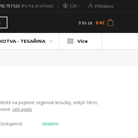
792 757 523
(Po-Pá, 8-16 hod.)
CZK
Přihlášení
0
ks
za
0 Kč
t
KOTVA - TESAŘINA
Více
Kleště na pojistné segerové kroužky, vnější 18cm,
rovné.
celý popis
Dostupnost
skladem