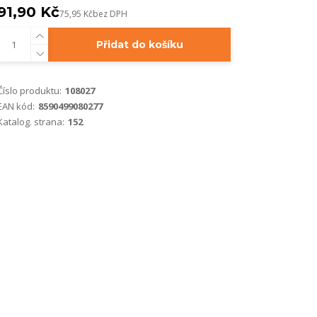
91,90 Kč
75,95 Kč
bez DPH
Přidat do košíku
Číslo produktu:
108027
EAN kód:
8590499080277
Katalog. strana:
152