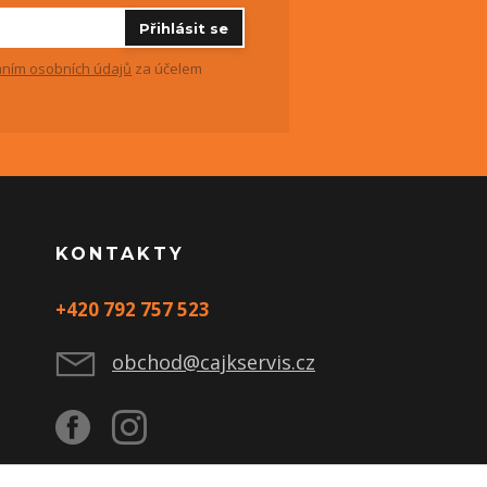
Přihlásit se
ním osobních údajů
za účelem
KONTAKTY
+420 792 757 523
obchod@cajkservis.cz