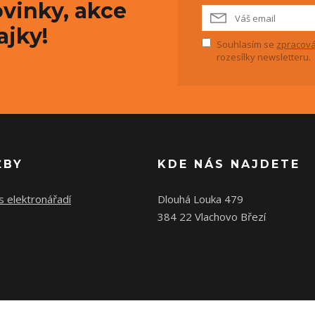
vinky, akce
ajky!
Souhlasím se
zpracová
rozesílky newsletteru.
ŽBY
KDE NÁS NAJDETE
s elektronářadí
Dlouhá Louka 479
384 22 Vlachovo Březí